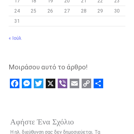
17
18
19
20
21
22
23
24
25
26
27
28
29
30
31
« Ιούλ
Μοιράσου αυτό το άρθρο!
F
M
T
X
V
E
C
S
a
e
w
i
m
o
h
c
s
i
b
a
p
a
e
s
t
e
i
y
r
Αφήστε Ένα Σχόλιο
b
e
t
r
l
L
e
Η ηλ. διεύθυνση σας δεν δημοσιεύεται.
Τα