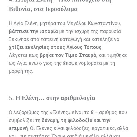
Βιθυνία, στα Ιεροσόλυμα
Η Αγία Ελένη, μητέρα του Μεγάλου Κωνσταντίνου,
βάπτισε την ιστορία
με την ισχυρή της παρουσία.
Ξεκίνησε από ταπεινή καταγωγή και κατέληξε να
χτίζει εκκλησίες στους Αγίους Τόπους
.
Λέγεται πως
βρήκε τον Τίμιο Σταυρό
, και τιμήθηκε
ως Αγία, ενώ ο γιος της έκοψε νομίσματα με τη
μορφή της.
5.
Η Ελένη… στην αριθμολογία
Ο λεξάριθμος της «Ελένης» είναι το
8
– αριθμός που
συμβολίζει τη
δύναμη, τη φιλοδοξία και την
επιμονή
. Οι Ελένες είναι φιλόδοξες, εργατικές, αλλά
και… πεισματάρες. Έχουν καρδιά μεγάλη, αλλά και