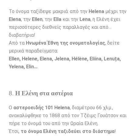
Το όνομα ταξίδεψε μακριά: από την
Helena
μέχρι την
Elena
, την
Ellen
, την
Ella
και την
Lena
, η Ελένη έχει
περισσότερες διεθνείς παραλλαγές και από…
διαβατήρια!
Από τα
Ηνωμένα Έθνη της ονοματολογίας
, δείτε
μερικά παραδείγματα:
Ellen, Helene, Elena, Jelena, Hélène, Eliina, Lenuța,
Yelena, Elin…
8.
Η Ελένη στα αστέρια
Ο
αστεροειδής 101 Helena
, διαμέτρου 66 χλμ.,
ανακαλύφθηκε το 1868 από τον Τζέιμς Γουάτσον και
πήρε το όνομά του από την Ωραία Ελένη.
Έτσι,
το όνομα Ελένη ταξιδεύει στο διάστημα
!