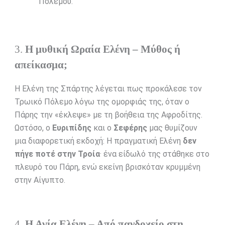
Πολέμου.
3.
Η μυθική Ωραία Ελένη – Μύθος ή
απείκασμα;
Η Ελένη της Σπάρτης λέγεται πως προκάλεσε τον
Τρωικό Πόλεμο λόγω της ομορφιάς της, όταν ο
Πάρης την «έκλεψε» με τη βοήθεια της Αφροδίτης.
Ωστόσο, ο
Ευριπίδης
και ο
Σεφέρης
μας θυμίζουν
μια διαφορετική εκδοχή: Η πραγματική Ελένη
δεν
πήγε ποτέ στην Τροία
· ένα είδωλό της στάθηκε στο
πλευρό του Πάρη, ενώ εκείνη βρισκόταν κρυμμένη
στην Αίγυπτο.
4.
Η Αγία Ελένη – Από πανδοχείο στη