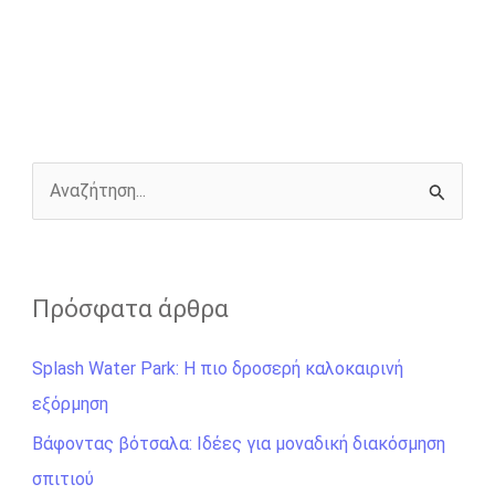
e
s
t
e
i
y
r
b
e
t
r
l
L
e
o
n
e
i
o
g
r
n
k
e
k
r
Α
ν
α
ζ
Πρόσφατα άρθρα
ή
Splash Water Park: Η πιο δροσερή καλοκαιρινή
τ
εξόρμηση
η
σ
Βάφοντας βότσαλα: Ιδέες για μοναδική διακόσμηση
η
σπιτιού