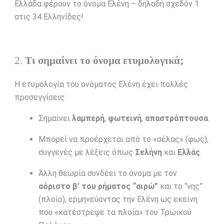
Ελλάδα φέρουν το όνομα Ελένη – δηλαδή σχεδόν 1
στις 34 Ελληνίδες!
2.
Τι σημαίνει το όνομα ετυμολογικά;
Η ετυμολογία του ονόματος Ελένη έχει πολλές
προσεγγίσεις:
Σημαίνει
λαμπερή
,
φωτεινή
,
απαστράπτουσα
.
Μπορεί να προέρχεται από το «σέλας» (φως),
συγγενές με λέξεις όπως
Σελήνη
και
Ελλάς
.
Άλλη θεωρία συνδέει το όνομα με τον
αόριστο β’ του ρήματος “αιρώ”
και το “νης”
(πλοίο), ερμηνεύοντας την Ελένη ως εκείνη
που «κατέστρεψε τα πλοία» του Τρωικού