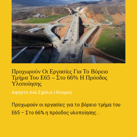
Προχωρούν Οι Εργασίες Για Το Βόρειο
Τμήμα Του Ε65 – Στο 66% Η Πρόοδος
Υλοποίησης
Αφήστε ένα Σχόλιο
|
Κοσμος
Προχωρούν οι εργασίες για το βόρειο τμήμα του
Ε65 – Στο 66% η πρόοδος υλοποίησης…