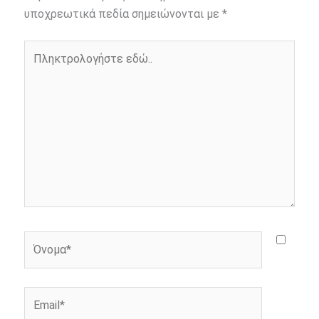
o
n
e
i
υποχρεωτικά πεδία σημειώνονται με
*
o
g
r
n
Πληκτρολογήστε
k
e
k
εδώ..
r
Όνομα*
Email*