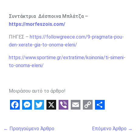
Συντάκτρια Δέσποινα Μπλάτζα –
https://morfeszois.com/
ΠΗΓΕΣ –
https://followgreece.com/9-pragmata-pou-
den-xerate-gia-to-onoma-eleni/
https://www.sportime.gr/extratime/koinonia/ti-simeni-
to-onoma-eleni/
Μοιράσου αυτό το άρθρο!
F
M
T
X
V
E
C
S
a
e
w
i
m
o
h
←
Προηγούμενο Άρθρο
Επόμενο Άρθρο
→
c
s
i
b
a
p
a