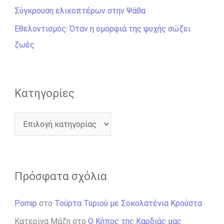
γ
Σύγκρουση ελικοπτέρων στην Ψάθα
ι
Εθελοντισμός: Όταν η ομορφιά της ψυχής σώζει
α
ζωές
:
Kατηγορίες
Πρόσφατα σχόλια
Pornip
στο
Τούρτα Τυριού με Σοκολατένια Κρούστα
Κατερίνα Μάζη
στο
Ο Κήπος της Καρδιάς μας