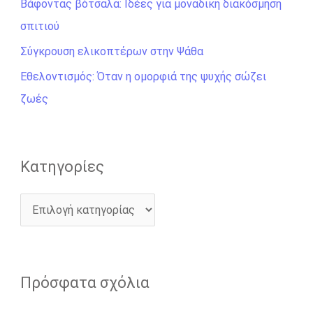
σ
Βάφοντας βότσαλα: Ιδέες για μοναδική διακόσμηση
η
σπιτιού
γ
Σύγκρουση ελικοπτέρων στην Ψάθα
ι
Εθελοντισμός: Όταν η ομορφιά της ψυχής σώζει
α
ζωές
:
Kατηγορίες
Πρόσφατα σχόλια