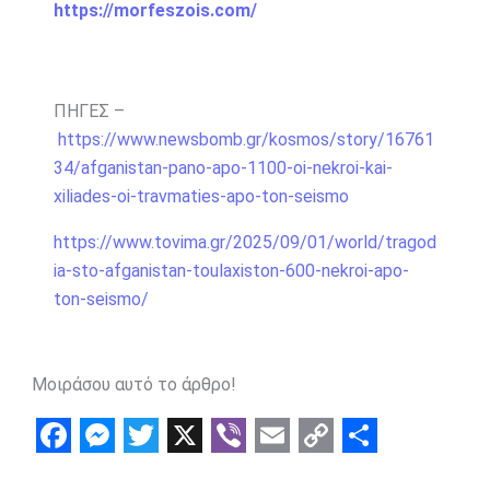
https://morfeszois.com/
ΠΗΓΕΣ –
https://www.newsbomb.gr/kosmos/story/16761
34/afganistan-pano-apo-1100-oi-nekroi-kai-
xiliades-oi-travmaties-apo-ton-seismo
https://www.tovima.gr/2025/09/01/world/tragod
ia-sto-afganistan-toulaxiston-600-nekroi-apo-
ton-seismo/
Μοιράσου αυτό το άρθρο!
F
M
T
X
V
E
C
S