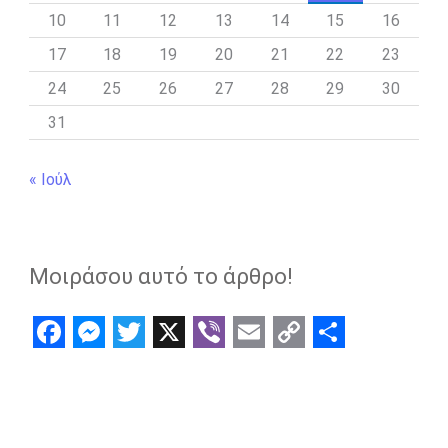
10
11
12
13
14
15
16
17
18
19
20
21
22
23
24
25
26
27
28
29
30
31
« Ιούλ
Μοιράσου αυτό το άρθρο!
F
M
T
X
V
E
C
S
a
e
w
i
m
o
h
c
s
i
b
a
p
a