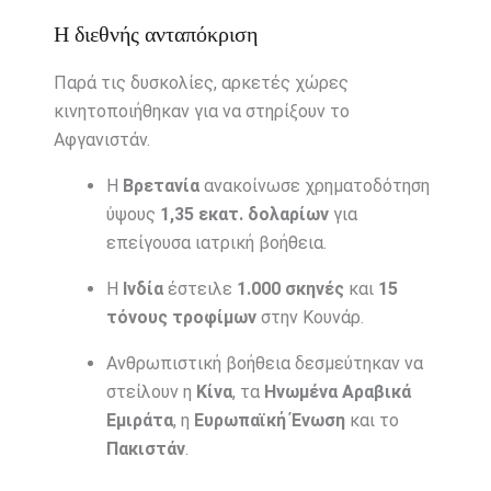
Η διεθνής ανταπόκριση
Παρά τις δυσκολίες, αρκετές χώρες
κινητοποιήθηκαν για να στηρίξουν το
Αφγανιστάν.
Η
Βρετανία
ανακοίνωσε χρηματοδότηση
ύψους
1,35 εκατ. δολαρίων
για
επείγουσα ιατρική βοήθεια.
Η
Ινδία
έστειλε
1.000 σκηνές
και
15
τόνους τροφίμων
στην Κουνάρ.
Ανθρωπιστική βοήθεια δεσμεύτηκαν να
στείλουν η
Κίνα
, τα
Ηνωμένα Αραβικά
Εμιράτα
, η
Ευρωπαϊκή Ένωση
και το
Πακιστάν
.