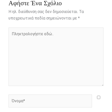
e
s
t
e
i
y
r
Αφήστε Ένα Σχόλιο
b
e
t
r
l
L
e
Η ηλ. διεύθυνση σας δεν δημοσιεύεται.
Τα
o
n
e
i
υποχρεωτικά πεδία σημειώνονται με
*
o
g
r
n
Πληκτρολογήστε
k
e
k
εδώ..
r
Όνομα*