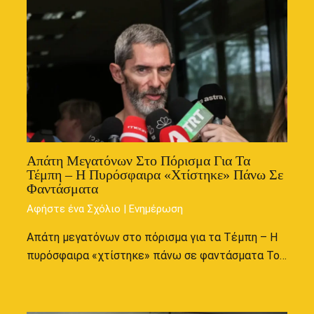
Απάτη Μεγατόνων Στο Πόρισμα Για Τα
Τέμπη – Η Πυρόσφαιρα «χτίστηκε» Πάνω Σε
Φαντάσματα
Αφήστε ένα Σχόλιο
|
Ενημέρωση
Απάτη μεγατόνων στο πόρισμα για τα Τέμπη – Η
πυρόσφαιρα «χτίστηκε» πάνω σε φαντάσματα Το…