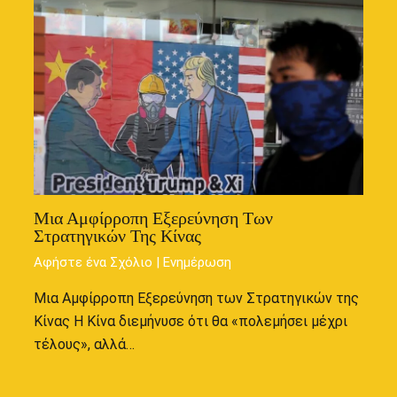
Μια Αμφίρροπη Εξερεύνηση Των
Στρατηγικών Της Κίνας
Αφήστε ένα Σχόλιο
|
Ενημέρωση
Μια Αμφίρροπη Εξερεύνηση των Στρατηγικών της
Κίνας Η Κίνα διεμήνυσε ότι θα «πολεμήσει μέχρι
τέλους», αλλά…