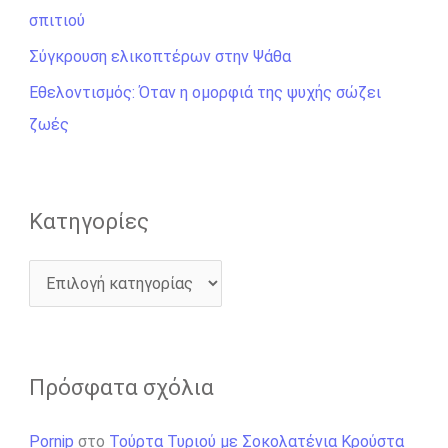
η
σπιτιού
γ
Σύγκρουση ελικοπτέρων στην Ψάθα
ι
Εθελοντισμός: Όταν η ομορφιά της ψυχής σώζει
α
ζωές
:
Kατηγορίες
Πρόσφατα σχόλια
Pornip
στο
Τούρτα Τυριού με Σοκολατένια Κρούστα