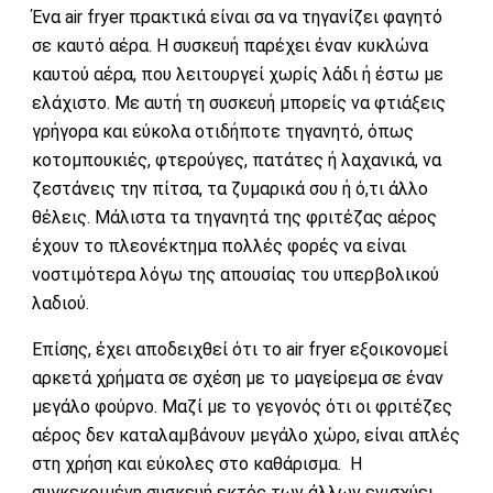
Ένα air fryer πρακτικά είναι σα να τηγανίζει φαγητό
σε καυτό αέρα. H συσκευή παρέχει έναν κυκλώνα
καυτού αέρα, που λειτουργεί χωρίς λάδι ή έστω με
ελάχιστο. Με αυτή τη συσκευή μπορείς να φτιάξεις
γρήγορα και εύκολα οτιδήποτε τηγανητό, όπως
κοτομπουκιές, φτερούγες, πατάτες ή λαχανικά, να
ζεστάνεις την πίτσα, τα ζυμαρικά σου ή ό,τι άλλο
θέλεις. Μάλιστα τα τηγανητά της φριτέζας αέρος
έχουν το πλεονέκτημα πολλές φορές να είναι
νοστιμότερα λόγω της απουσίας του υπερβολικού
λαδιού.
Επίσης, έχει αποδειχθεί ότι το air fryer εξοικονομεί
αρκετά χρήματα σε σχέση με το μαγείρεμα σε έναν
μεγάλο φούρνο. Μαζί με το γεγονός ότι οι φριτέζες
αέρος δεν καταλαμβάνουν μεγάλο χώρο, είναι απλές
στη χρήση και εύκολες στο καθάρισμα. Η
συγκεκριμένη συσκευή εκτός των άλλων ενισχύει