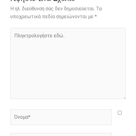
b
e
t
r
l
L
e
Η ηλ. διεύθυνση σας δεν δημοσιεύεται.
Τα
o
n
e
i
υποχρεωτικά πεδία σημειώνονται με
*
o
g
r
n
Πληκτρολογήστε
k
e
k
εδώ..
r
Όνομα*