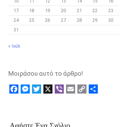
10
11
12
13
14
15
16
17
18
19
20
21
22
23
24
25
26
27
28
29
30
31
« Ιούλ
Μοιράσου αυτό το άρθρο!
F
M
T
X
V
E
C
S
a
e
w
i
m
o
h
c
s
i
b
a
p
a
e
s
t
e
i
y
r
Αφήστε Ένα Σχόλιο