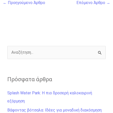
←
Προηγούμενο Άρθρο
Επόμενο Άρθρο
→
c
s
i
b
a
p
a
e
s
t
e
i
y
r
b
e
t
r
l
L
e
o
n
e
i
o
g
r
n
k
e
k
r
Α
ν
α
ζ
Πρόσφατα άρθρα
ή
Splash Water Park: Η πιο δροσερή καλοκαιρινή
τ
εξόρμηση
η
σ
Βάφοντας βότσαλα: Ιδέες για μοναδική διακόσμηση