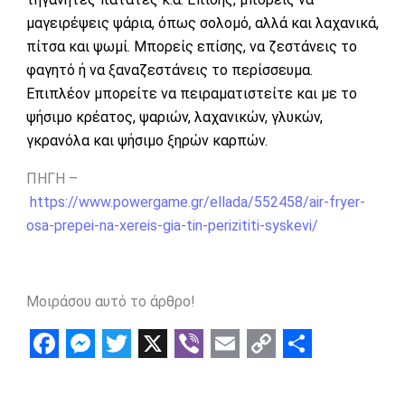
μαγειρέψεις ψάρια, όπως σολομό, αλλά και λαχανικά,
πίτσα και ψωμί. Μπορείς επίσης, να ζεστάνεις το
φαγητό ή να ξαναζεστάνεις το περίσσευμα.
Επιπλέον μπορείτε να πειραματιστείτε και με το
ψήσιμο κρέατος, ψαριών, λαχανικών, γλυκών,
γκρανόλα και ψήσιμο ξηρών καρπών.
ΠΗΓΗ –
https://www.powergame.gr/ellada/552458/air-fryer-
osa-prepei-na-xereis-gia-tin-perizititi-syskevi/
Μοιράσου αυτό το άρθρο!
F
M
T
X
V
E
C
S
a
e
w
i
m
o
h