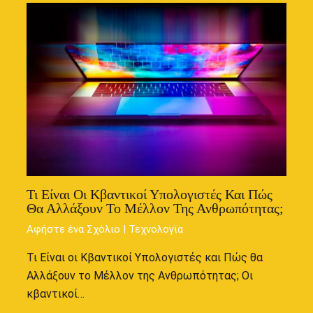
Τι Είναι Οι Κβαντικοί Υπολογιστές Και Πώς
Θα Αλλάξουν Το Μέλλον Της Ανθρωπότητας;
Αφήστε ένα Σχόλιο
|
Τεχνολογϊα
Τι Είναι οι Κβαντικοί Υπολογιστές και Πώς θα
Αλλάξουν το Μέλλον της Ανθρωπότητας; Οι
κβαντικοί…