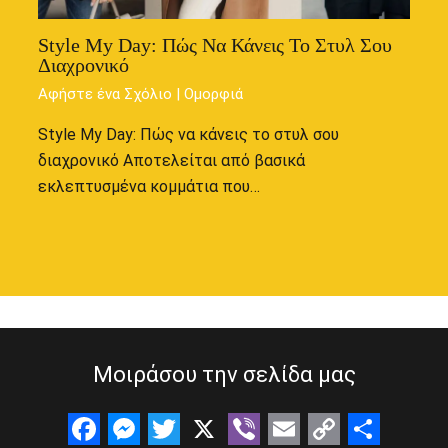
Style My Day: Πώς Να Κάνεις Το Στυλ Σου
Διαχρονικό
Αφήστε ένα Σχόλιο
|
Ομορφιά
Style My Day: Πώς να κάνεις το στυλ σου
διαχρονικό Αποτελείται από βασικά
εκλεπτυσμένα κομμάτια που…
Μοιράσου την σελίδα μας