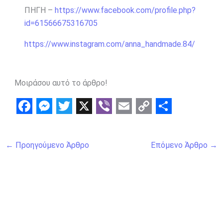
ΠΗΓΗ –
https://www.facebook.com/profile.php?
id=61566675316705
https://www.instagram.com/anna_handmade.84/
Μοιράσου αυτό το άρθρο!
F
M
T
X
V
E
C
S
a
e
w
i
m
o
h
←
Προηγούμενο Άρθρο
Επόμενο Άρθρο
→
c
s
i
b
a
p
a
e
s
t
e
i
y
r
b
e
t
r
l
L
e
o
n
e
i
o
g
r
n