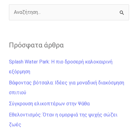
k
e
k
r
Α
ν
α
ζ
Πρόσφατα άρθρα
ή
Splash Water Park: Η πιο δροσερή καλοκαιρινή
τ
εξόρμηση
η
σ
Βάφοντας βότσαλα: Ιδέες για μοναδική διακόσμηση
η
σπιτιού
γ
Σύγκρουση ελικοπτέρων στην Ψάθα
ι
Εθελοντισμός: Όταν η ομορφιά της ψυχής σώζει
α
ζωές
: