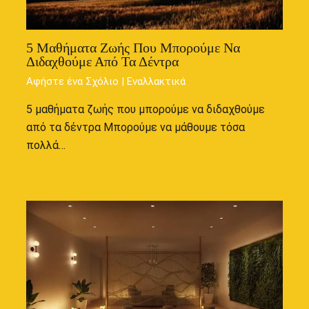
5 Μαθήματα Ζωής Που Μπορούμε Να
Διδαχθούμε Από Τα Δέντρα
Αφήστε ένα Σχόλιο
|
Εναλλακτικά
5 μαθήματα ζωής που μπορούμε να διδαχθούμε
από τα δέντρα Μπορούμε να μάθουμε τόσα
πολλά…