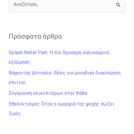
r
Α
ν
α
ζ
Πρόσφατα άρθρα
ή
Splash Water Park: Η πιο δροσερή καλοκαιρινή
τ
εξόρμηση
η
σ
Βάφοντας βότσαλα: Ιδέες για μοναδική διακόσμηση
η
σπιτιού
γ
Σύγκρουση ελικοπτέρων στην Ψάθα
ι
Εθελοντισμός: Όταν η ομορφιά της ψυχής σώζει
α
ζωές
: