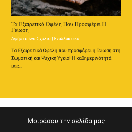
Τα Εξαιρετικά Οφέλη Που Προσφέρει Η
Γείωση
Αφήστε ένα Σχόλιο
|
Εναλλακτικά
Τα Εξαιρετικά Οφέλη που προσφέρει η Γείωση στη
Σωματική και Ψυχική Υγεία! Η καθημερινότητά
μας…
Μοιράσου την σελίδα μας