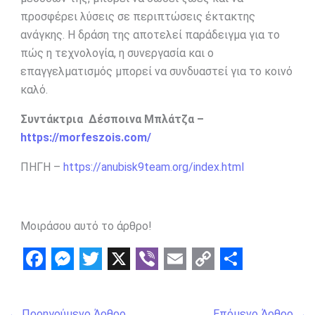
προσφέρει λύσεις σε περιπτώσεις έκτακτης
ανάγκης. Η δράση της αποτελεί παράδειγμα για το
πώς η τεχνολογία, η συνεργασία και ο
επαγγελματισμός μπορεί να συνδυαστεί για το κοινό
καλό.
Συντάκτρια Δέσποινα Μπλάτζα –
https://morfeszois.com/
ΠΗΓΗ –
https://anubisk9team.org/index.html
Μοιράσου αυτό το άρθρο!
F
M
T
X
V
E
C
S
a
e
w
i
m
o
h
←
Προηγούμενο Άρθρο
Επόμενο Άρθρο
→