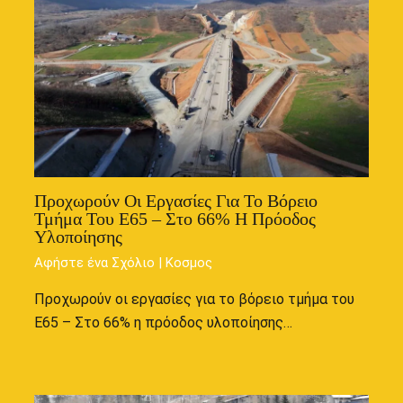
Προχωρούν Οι Εργασίες Για Το Βόρειο
Τμήμα Του Ε65 – Στο 66% Η Πρόοδος
Υλοποίησης
Αφήστε ένα Σχόλιο
|
Κοσμος
Προχωρούν οι εργασίες για το βόρειο τμήμα του
Ε65 – Στο 66% η πρόοδος υλοποίησης…