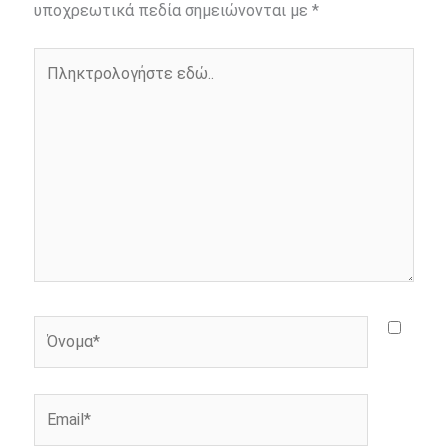
o
n
e
i
υποχρεωτικά πεδία σημειώνονται με
*
o
g
r
n
Πληκτρολογήστε
k
e
k
εδώ..
r
Όνομα*
Email*