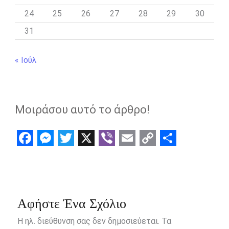
24
25
26
27
28
29
30
31
« Ιούλ
Μοιράσου αυτό το άρθρο!
F
M
T
X
V
E
C
S
a
e
w
i
m
o
h
c
s
i
b
a
p
a
e
s
t
e
i
y
r
Αφήστε Ένα Σχόλιο
b
e
t
r
l
L
e
Η ηλ. διεύθυνση σας δεν δημοσιεύεται.
Τα