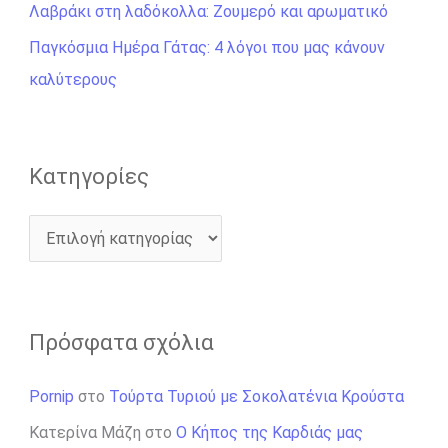
η
Λαβράκι στη λαδόκολλα: Ζουμερό και αρωματικό
γ
Παγκόσμια Ημέρα Γάτας: 4 λόγοι που μας κάνουν
ι
καλύτερους
α
:
Kατηγορίες
Πρόσφατα σχόλια
Pornip
στο
Τούρτα Τυριού με Σοκολατένια Κρούστα
Κατερίνα Μάζη
στο
Ο Κήπος της Καρδιάς μας