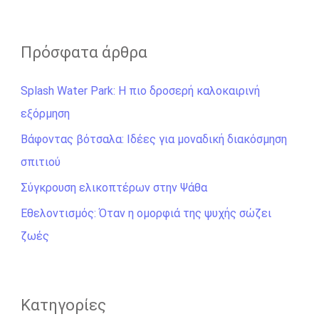
ν
α
ζ
Πρόσφατα άρθρα
ή
Splash Water Park: Η πιο δροσερή καλοκαιρινή
τ
εξόρμηση
η
σ
Βάφοντας βότσαλα: Ιδέες για μοναδική διακόσμηση
η
σπιτιού
γ
Σύγκρουση ελικοπτέρων στην Ψάθα
ι
Εθελοντισμός: Όταν η ομορφιά της ψυχής σώζει
α
ζωές
:
Kατηγορίες