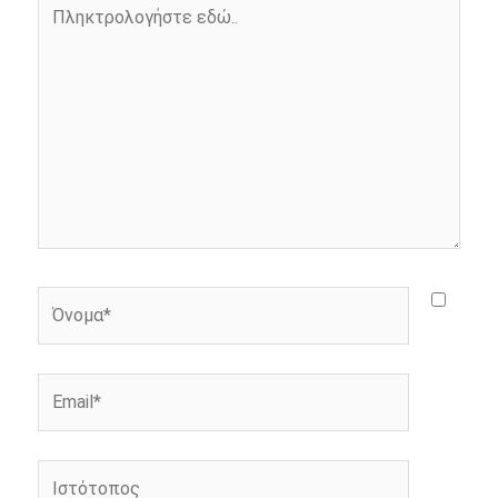
Πληκτρολογήστε
k
e
k
εδώ..
r
Όνομα*
Email*
Ιστότοπος