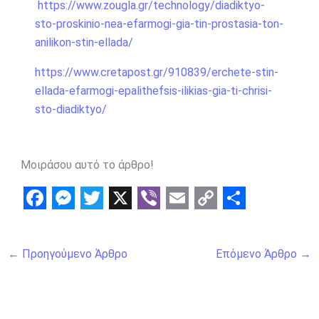
https://www.zougla.gr/technology/diadiktyo-
sto-proskinio-nea-efarmogi-gia-tin-prostasia-ton-
anilikon-stin-ellada/
https://www.cretapost.gr/910839/erchete-stin-
ellada-efarmogi-epalithefsis-ilikias-gia-ti-chrisi-
sto-diadiktyo/
Μοιράσου αυτό το άρθρο!
F
M
T
X
V
E
C
S
a
e
w
i
m
o
h
←
Προηγούμενο Άρθρο
Επόμενο Άρθρο
→
c
s
i
b
a
p
a
e
s
t
e
i
y
r
b
e
t
r
l
L
e