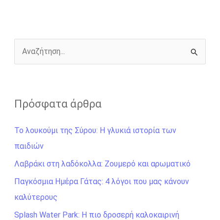
o
n
e
i
o
g
r
n
k
e
k
r
Α
ν
α
ζ
Πρόσφατα άρθρα
ή
Το λουκούμι της Σύρου: Η γλυκιά ιστορία των
τ
παιδιών
η
σ
Λαβράκι στη λαδόκολλα: Ζουμερό και αρωματικό
η
Παγκόσμια Ημέρα Γάτας: 4 λόγοι που μας κάνουν
γ
καλύτερους
ι
Splash Water Park: Η πιο δροσερή καλοκαιρινή