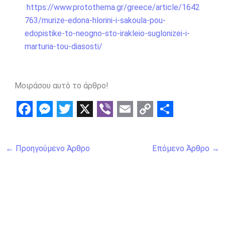
https://www.protothema.gr/greece/article/1642
763/murize-edona-hlorini-i-sakoula-pou-
edopistike-to-neogno-sto-irakleio-suglonizei-i-
marturia-tou-diasosti/
Μοιράσου αυτό το άρθρο!
F
M
T
X
V
E
C
S
a
e
w
i
m
o
h
←
Προηγούμενο Άρθρο
Επόμενο Άρθρο
→
c
s
i
b
a
p
a
e
s
t
e
i
y
r
b
e
t
r
l
L
e
o
n
e
i
o
g
r
n