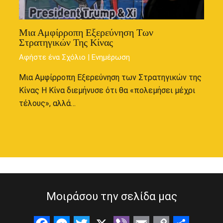
Μια Αμφίρροπη Εξερεύνηση Των
Στρατηγικών Της Κίνας
Αφήστε ένα Σχόλιο
|
Ενημέρωση
Μια Αμφίρροπη Εξερεύνηση των Στρατηγικών της
Κίνας Η Κίνα διεμήνυσε ότι θα «πολεμήσει μέχρι
τέλους», αλλά…
Μοιράσου την σελίδα μας