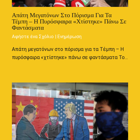
Απάτη Μεγατόνων Στο Πόρισμα Για Τα
Τέμπη – Η Πυρόσφαιρα «χτίστηκε» Πάνω Σε
Φαντάσματα
Αφήστε ένα Σχόλιο
|
Ενημέρωση
Απάτη μεγατόνων στο πόρισμα για τα Τέμπη – Η
πυρόσφαιρα «χτίστηκε» πάνω σε φαντάσματα Το…