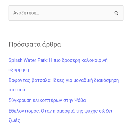
k
e
k
r
Α
ν
α
ζ
Πρόσφατα άρθρα
ή
Splash Water Park: Η πιο δροσερή καλοκαιρινή
τ
εξόρμηση
η
σ
Βάφοντας βότσαλα: Ιδέες για μοναδική διακόσμηση
η
σπιτιού
γ
Σύγκρουση ελικοπτέρων στην Ψάθα
ι
Εθελοντισμός: Όταν η ομορφιά της ψυχής σώζει
α
ζωές
: