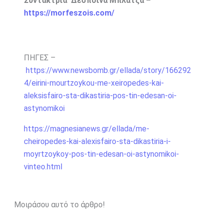
Συντάκτρια Δέσποινα Μπλάτζα –
https://morfeszois.com/
ΠΗΓΕΣ –
https://www.newsbomb.gr/ellada/story/166292
4/eirini-mourtzoykou-me-xeiropedes-kai-
aleksisfairo-sta-dikastiria-pos-tin-edesan-oi-
astynomikoi
https://magnesianews.gr/ellada/me-
cheiropedes-kai-alexisfairo-sta-dikastiria-i-
moyrtzoykoy-pos-tin-edesan-oi-astynomikoi-
vinteo.html
Μοιράσου αυτό το άρθρο!