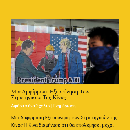
Μια Αμφίρροπη Εξερεύνηση Των
Στρατηγικών Της Κίνας
Αφήστε ένα Σχόλιο
|
Ενημέρωση
Μια Αμφίρροπη Εξερεύνηση των Στρατηγικών της
Κίνας Η Κίνα διεμήνυσε ότι θα «πολεμήσει μέχρι