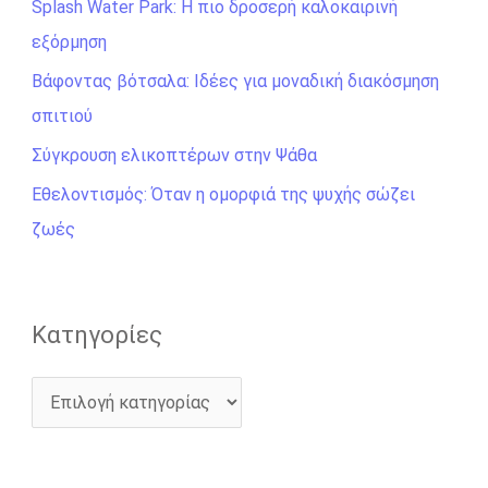
Splash Water Park: Η πιο δροσερή καλοκαιρινή
τ
εξόρμηση
η
σ
Βάφοντας βότσαλα: Ιδέες για μοναδική διακόσμηση
η
σπιτιού
γ
Σύγκρουση ελικοπτέρων στην Ψάθα
ι
Εθελοντισμός: Όταν η ομορφιά της ψυχής σώζει
α
ζωές
:
Kατηγορίες