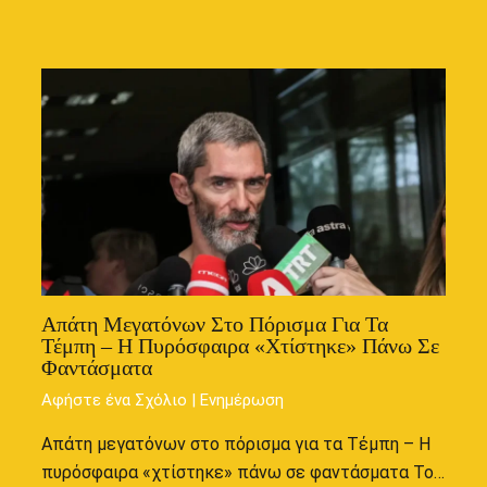
Απάτη Μεγατόνων Στο Πόρισμα Για Τα
Τέμπη – Η Πυρόσφαιρα «χτίστηκε» Πάνω Σε
Φαντάσματα
Αφήστε ένα Σχόλιο
|
Ενημέρωση
Απάτη μεγατόνων στο πόρισμα για τα Τέμπη – Η
πυρόσφαιρα «χτίστηκε» πάνω σε φαντάσματα Το…