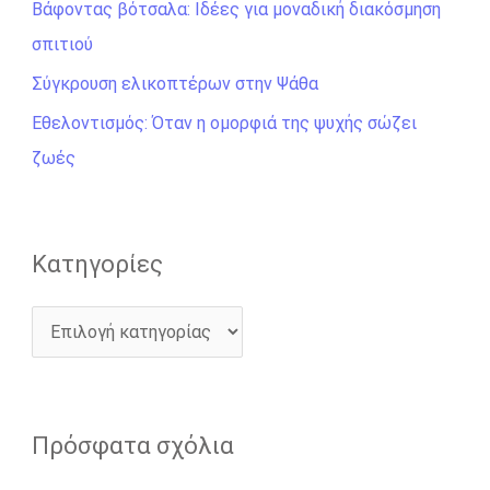
σ
Βάφοντας βότσαλα: Ιδέες για μοναδική διακόσμηση
η
σπιτιού
γ
Σύγκρουση ελικοπτέρων στην Ψάθα
ι
Εθελοντισμός: Όταν η ομορφιά της ψυχής σώζει
α
ζωές
:
Kατηγορίες
Πρόσφατα σχόλια