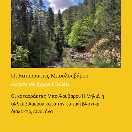
Οι Καταρράκτες Μπουλουβάρου
Αφήστε ένα Σχόλιο
|
Ταξίδια
Οι καταρράκτες Μπουλουβάρου Η Μηλιά, ή
αλλιώς Αμέρου κατά την τοπική βλάχικη
διάλεκτο, είναι ένα…