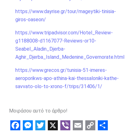
https://www.dayrise.gr/tour/mageytiki-tinisia-
giros-oaseon/
https://www.tripadvisor.com/Hotel_Review-
g1188008-d1167077-Reviews-or10-
Seabel_Aladin_Djerba-
Aghir_Djerba_Island_Medenine_Governorate.html
https://www.grecos.gr/tunisia-51-imeres-
aeroporikws-apo-athina-kai-thessaloniki-kathe-
savvato-olo-to-xrono-f/trips/31406/1/
Μοιράσου αυτό το άρθρο!
F
M
T
X
V
E
C
S