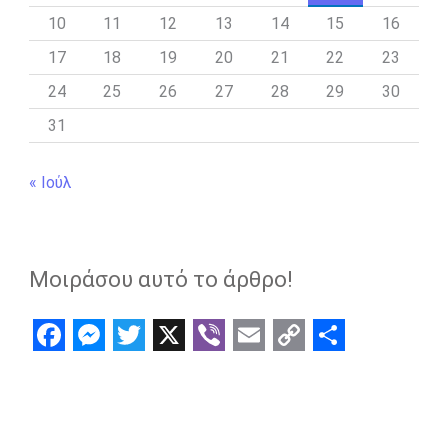
10
11
12
13
14
15
16
17
18
19
20
21
22
23
24
25
26
27
28
29
30
31
« Ιούλ
Μοιράσου αυτό το άρθρο!
F
M
T
X
V
E
C
S
a
e
w
i
m
o
h
c
s
i
b
a
p
a