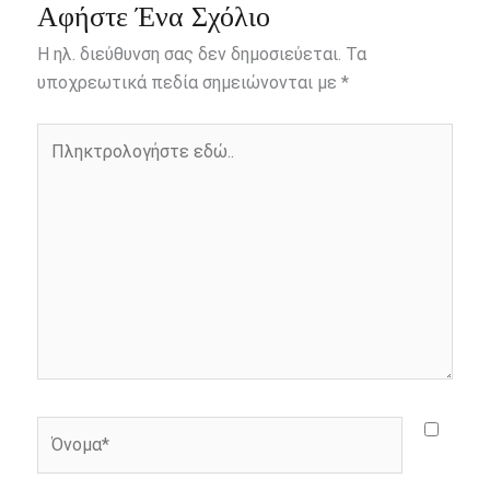
e
s
t
e
i
y
r
Αφήστε Ένα Σχόλιο
b
e
t
r
l
L
e
Η ηλ. διεύθυνση σας δεν δημοσιεύεται.
Τα
o
n
e
i
υποχρεωτικά πεδία σημειώνονται με
*
o
g
r
n
Πληκτρολογήστε
k
e
k
εδώ..
r
Όνομα*