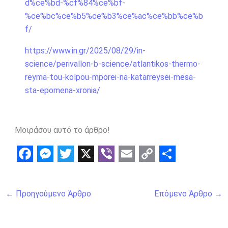
d%ce%bd-%cf%84%ce%bf-
%ce%bc%ce%b5%ce%b3%ce%ac%ce%bb%ce%b
f/
https://www.in.gr/2025/08/29/in-
science/perivallon-b-science/atlantikos-thermo-
reyma-tou-kolpou-mporei-na-katarreysei-mesa-
sta-epomena-xronia/
Μοιράσου αυτό το άρθρο!
F
M
T
X
V
E
C
S
a
e
w
i
m
o
h
←
Προηγούμενο Άρθρο
Επόμενο Άρθρο
→
c
s
i
b
a
p
a
e
s
t
e
i
y
r