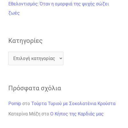
ι
Εθελοντισμός: Όταν η ομορφιά της ψυχής σώζει
α
ζωές
:
Kατηγορίες
Πρόσφατα σχόλια
Pornip
στο
Τούρτα Τυριού με Σοκολατένια Κρούστα
Κατερίνα Μάζη
στο
Ο Κήπος της Καρδιάς μας