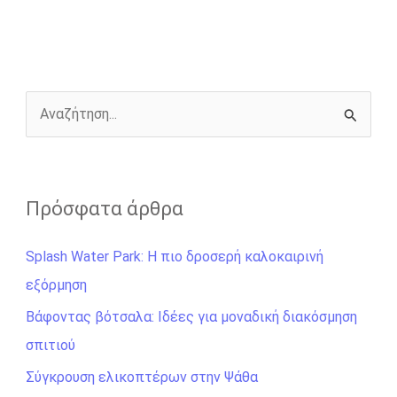
b
e
t
r
l
L
e
o
n
e
i
o
g
r
n
k
e
k
r
Α
ν
α
ζ
Πρόσφατα άρθρα
ή
Splash Water Park: Η πιο δροσερή καλοκαιρινή
τ
εξόρμηση
η
σ
Βάφοντας βότσαλα: Ιδέες για μοναδική διακόσμηση
η
σπιτιού
γ
Σύγκρουση ελικοπτέρων στην Ψάθα