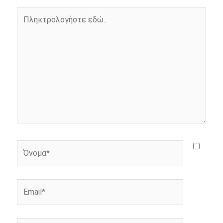
o
g
r
n
Πληκτρολογήστε
k
e
k
εδώ..
r
Όνομα*
Email*