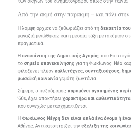
των σκηνών του κινηματογράφου όπως στην ταινία “
Από την ακμή στην παρακμή – και πάλι στην
Η λάμψη άρχισε να ξεθωριάζει από τη
δεκαετία του
μαγαζιά μειώθηκαν, και η μεσαία τάξη μετακόμισε σ
πραγματικά.
Η
ανακαίνιση της Δημοτικής Αγοράς
, που θα στεγά
το
σημείο επανεκκίνησης
για τη Φωκίωνος. Νέα καφ
φιλοξενεί πλέον
καλλιτέχνες, συνταξιούχους, δημ
μωσαϊκή κοινωνία
γεμάτη ζωντάνια.
Σήμερα, ο πεζόδρομος
παραμένει αγαπημένος περ
’60s, έχει αποκτήσει
χαρακτήρα και αυθεντικότητα
που συνεχώς μετασχηματίζεται.
Η
Φωκίωνος Νέγρη δεν είναι απλά ένα όνομα ή ένα
Αθήνας. Αντικατοπτρίζει την
εξέλιξη της κοινωνία