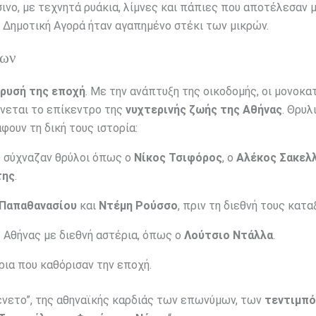
ινο, με τεχνητά ρυάκια, λίμνες και πάπιες που αποτέλεσαν 
τη Δημοτική Αγορά ήταν αγαπημένο στέκι των μικρών.
ρων
ρυσή της εποχή
. Με την ανάπτυξη της οικοδομής, οι μονοκα
ίνεται το επίκεντρο της
νυχτερινής ζωής της Αθήνας
. Θρυλ
ουν τη δική τους ιστορία:
δώ σύχναζαν θρύλοι όπως ο
Νίκος Τσιφόρος
, ο
Αλέκος Σακελ
της
.
 Παπαθανασίου
και
Ντέμη Ρούσσο
, πριν τη διεθνή τους κατα
 Αθήνας με διεθνή αστέρια, όπως ο
Λούτσιο Ντάλλα
.
ρια που καθόρισαν την εποχή.
Βένετο”, της αθηναϊκής καρδιάς των επωνύμων, των
τεντιμπ