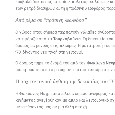
κουβαλά δεκαετίες ιστορίας, πολιτισμού, λάμψης 
των ρετρό διασήμων, αυτή η πράσινη λεωφόρος παρα
Από ρέμα σε “πράσινη λεωφόρο”
Ο χώρος όπου σήμερα περπατούν χιλιάδες άνθρωποι
κατηφόριζε από τα
Τουρκοβούνια
. Τη δεκαετία το
δρόμος με μονούς στις πλευρές. Η μετατροπή του σ
’70, δίνοντας νέα πνοή στη γειτονιά.
Ο δρόμος πήρε το όνομά του από τον
Φωκίωνα Νέγ
μια προσωπικότητα με σημαντικό αποτύπωμα στον α
Η αρχιτεκτονική άνθιση της δεκαετίας του ’3
Η Φωκίωνος Νέγρη αποτέλεσε σημείο αναφοράς κατά
κινήματος
ανεγέρθηκαν, με απλό και λειτουργικό σχ
μεταφέροντάς μας σε μια άλλη εποχή.