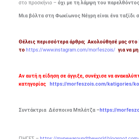
στο προσκήνιο –
όχι με τη λάμψη του παρελθόντος
Μια βόλτα στη Φωκίωνος Νέγρη είναι ένα ταξίδι στ
Θέλεις περισσότερα άρθρα;
Ακολούθησέ μας στο
το
https://www.instagram.com/morfeszois/
για να μ
Αν αυτή η είδηση σε άγγιξε, συνέχισε να ανακαλύ
κατηγορίας
https://morfeszois.com/katigories/k
Συντάκτρια Δέσποινα Μπλάτζα –
https://morfesz
ΠΗΓΕΣ –
https://mynewaroundtheworld.blogspot.com