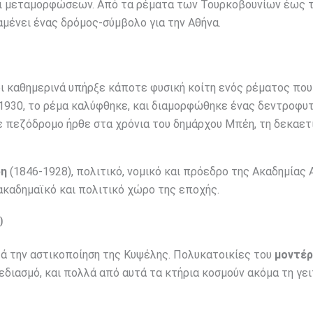
και μεταμορφώσεων. Από τα ρέματα των Τουρκοβουνίων έως 
μένει ένας δρόμος-σύμβολο για την Αθήνα.
 καθημερινά υπήρξε κάποτε φυσική κοίτη ενός ρέματος που
υ 1930, το ρέμα καλύφθηκε, και διαμορφώθηκε ένας δεντροφυ
ε πεζόδρομο ήρθε στα χρόνια του δημάρχου Μπέη, τη δεκαετ
ρη
(1846-1928), πολιτικό, νομικό και πρόεδρο της Ακαδημίας 
καδημαϊκό και πολιτικό χώρο της εποχής.
0
 την αστικοποίηση της Κυψέλης. Πολυκατοικίες του
μοντέρ
εδιασμό, και πολλά από αυτά τα κτήρια κοσμούν ακόμα τη γει