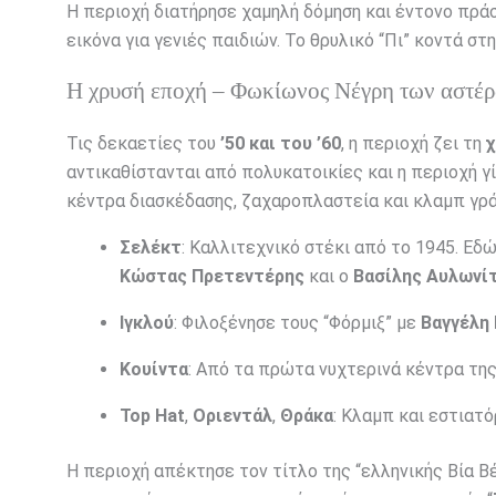
Η περιοχή διατήρησε χαμηλή δόμηση και έντονο πράσ
εικόνα για γενιές παιδιών. Το θρυλικό “Πι” κοντά σ
Η χρυσή εποχή – Φωκίωνος Νέγρη των αστέ
Τις δεκαετίες του
’50 και του ’60
, η περιοχή ζει τη
χ
αντικαθίστανται από πολυκατοικίες και η περιοχή γ
κέντρα διασκέδασης, ζαχαροπλαστεία και κλαμπ γράφ
Σελέκτ
: Καλλιτεχνικό στέκι από το 1945. Ε
Κώστας Πρετεντέρης
και ο
Βασίλης Αυλωνί
Ιγκλού
: Φιλοξένησε τους “Φόρμιξ” με
Βαγγέλη
Κουίντα
: Από τα πρώτα νυχτερινά κέντρα της
Top Hat
,
Οριεντάλ
,
Θράκα
: Κλαμπ και εστιατό
Η περιοχή απέκτησε τον τίτλο της “ελληνικής Βία 