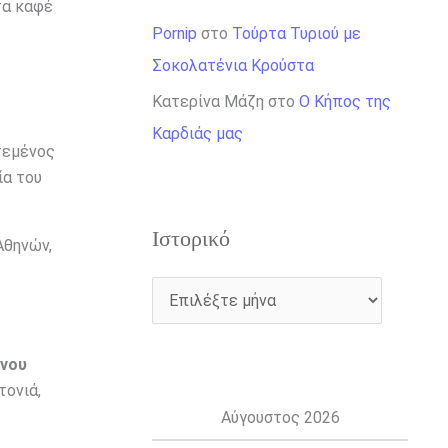
τα καφέ
Pornip
στο
Τούρτα Τυριού με
Σοκολατένια Κρούστα
Κατερίνα Μάζη
στο
Ο Κήπος της
Καρδιάς μας
τεμένος
ία του
Ιστορικό
Αθηνών,
νου
τονιά,
Αύγουστος 2026