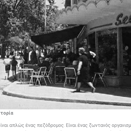
στορία
 είναι απλώς ένας πεζόδρομος. Είναι ένας ζωντανός οργανισ