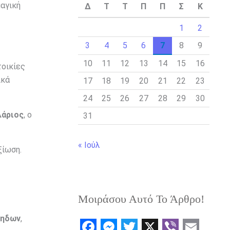
μαγική
Δ
Τ
Τ
Π
Π
Σ
Κ
1
2
3
4
5
6
7
8
9
10
11
12
13
14
15
16
τοικίες
ικά
17
18
19
20
21
22
23
24
25
26
27
28
29
30
λάριος
, ο
31
« Ιούλ
ξίωση.
Μοιράσου Αυτό Το Άρθρο!
όηδων
,