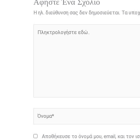
r
Αφήστε Ένα Σχόλιο
Η ηλ. διεύθυνση σας δεν δημοσιεύεται.
Τα υποχ
Πληκτρολογήστε
εδώ..
Όνομα*
Αποθήκευσε το όνομά μου, email, και τον 