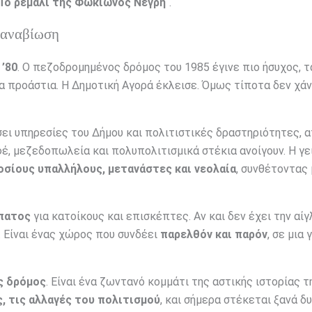
Το ρεμάλι της Φωκίωνος Νέγρη
“.
 αναβίωση
 ’80
. Ο πεζοδρομημένος δρόμος του 1985 έγινε πιο ήσυχος, τ
τα προάστια. Η Δημοτική Αγορά έκλεισε. Όμως τίποτα δεν χά
σει υπηρεσίες του Δήμου και πολιτιστικές δραστηριότητες, 
έ, μεζεδοπωλεία και πολυπολιτισμικά στέκια ανοίγουν. Η γε
οσίους υπαλλήλους, μετανάστες και νεολαία
, συνθέτοντας 
ίπατος
για κατοίκους και επισκέπτες. Αν και δεν έχει την αί
. Είναι ένας χώρος που συνδέει
παρελθόν και παρόν
, σε μια 
ς δρόμος
. Είναι ένα ζωντανό κομμάτι της αστικής ιστορίας τ
ς, τις αλλαγές του πολιτισμού
, και σήμερα στέκεται ξανά δ