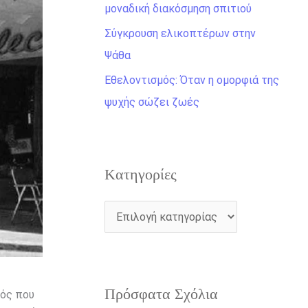
η
μοναδική διακόσμηση σπιτιού
γ
Σύγκρουση ελικοπτέρων στην
ι
Ψάθα
α
Εθελοντισμός: Όταν η ομορφιά της
:
ψυχής σώζει ζωές
Kατηγορίες
Πρόσφατα Σχόλια
μός που