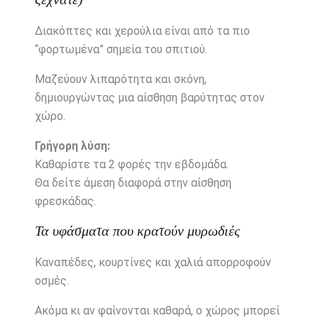
Διακόπτες
και
χερούλια
είναι
από
τα
πιο
“
φορτωμένα”
σημεία
του
σπιτιού.
Μαζεύουν
λιπαρότητα
και
σκόνη,
δημιουργώντας
μια
αίσθηση
βαρύτητας
στον
χώρο.
Γρήγορη
λύση:
Καθαρίστε
τα
2
φορές
την
εβδομάδα.
Θα
δείτε
άμεση
διαφορά
στην
αίσθηση
φρεσκάδας.
Τα
υφάσματα
που
κρατούν
μυρωδιές
Καναπέδες,
κουρτίνες
και
χαλιά
απορροφούν
οσμές.
Ακόμα
κι
αν
φαίνονται
καθαρά,
ο
χώρος
μπορεί