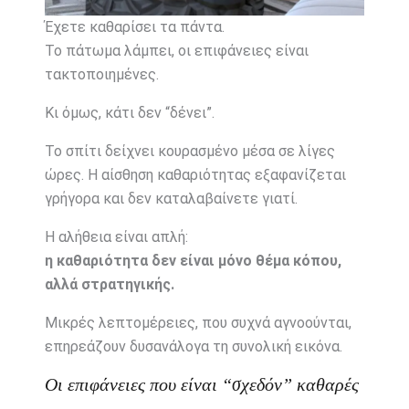
Έχετε
καθαρίσει
τα
πάντα.
Το
πάτωμα
λάμπει,
οι
επιφάνειες
είναι
τακτοποιημένες.
Κι
όμως,
κάτι
δεν “
δένει”.
Το
σπίτι
δείχνει
κουρασμένο
μέσα
σε
λίγες
ώρες.
Η
αίσθηση
καθαριότητας
εξαφανίζεται
γρήγορα
και
δεν
καταλαβαίνετε
γιατί.
Η
αλήθεια
είναι
απλή:
η
καθαριότητα
δεν
είναι
μόνο
θέμα
κόπου,
αλλά
στρατηγικής.
Μικρές
λεπτομέρειες,
που
συχνά
αγνοούνται,
επηρεάζουν
δυσανάλογα
τη
συνολική
εικόνα.
Οι
επιφάνειες
που
είναι “
σχεδόν”
καθαρές