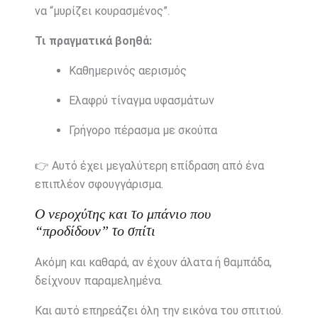
να “
μυρίζει
κουρασμένος”.
Τι
πραγματικά
βοηθά:
Καθημερινός
αερισμός
Ελαφρύ
τίναγμα
υφασμάτων
Γρήγορο
πέρασμα
με
σκούπα
👉
Αυτό
έχει
μεγαλύτερη
επίδραση
από
ένα
επιπλέον
σφουγγάρισμα.
Ο
νεροχύτης
και
το
μπάνιο
που
“
προδίδουν”
το
σπίτι
Ακόμη
και
καθαρά,
αν
έχουν
άλατα
ή
θαμπάδα,
δείχνουν
παραμελημένα.
Και
αυτό
επηρεάζει
όλη
την
εικόνα
του
σπιτιού.