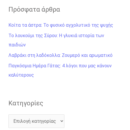
ζ
Πρόσφατα άρθρα
ή
Κοίτα τα άστρα: Το φυσικό αγχολυτικό της ψυχής
τ
η
Το λουκούμι της Σύρου: Η γλυκιά ιστορία των
σ
παιδιών
η
Λαβράκι στη λαδόκολλα: Ζουμερό και αρωματικό
γ
Παγκόσμια Ημέρα Γάτας: 4 λόγοι που μας κάνουν
ι
καλύτερους
α
:
Kατηγορίες