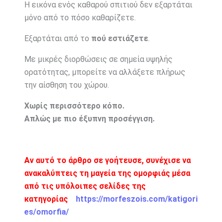
Η
εικόνα
ενός
καθαρού
σπιτιού
δεν
εξαρτάται
μόνο
από
το
πόσο
καθαρίζετε.
Εξαρτάται
από
το
πού
εστιάζετε
.
Με
μικρές
διορθώσεις
σε
σημεία
υψηλής
ορατότητας,
μπορείτε
να
αλλάξετε
πλήρως
την
αίσθηση
του
χώρου.
Χωρίς
περισσότερο
κόπο.
Απλώς
με
πιο
έξυπνη
προσέγγιση.
Αν αυτό το άρθρο σε γοήτευσε, συνέχισε να
ανακαλύπτεις τη μαγεία της ομορφιάς μέσα
από τις υπόλοιπες σελίδες της
κατηγορίας
https://morfeszois.com/katigori
es/omorfia/