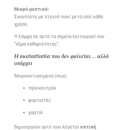
Μικρό
μυστικό:
Σκουπίστε
με
στεγνό
πανί
μετά
από
κάθε
χρήση.
Η
λάμψη
σε
αυτά
τα
σημεία
λειτουργεί
σαν
“
σήμα
καθαριότητας”.
Η
ακαταστασία
που
δεν
φαίνεται…
αλλά
υπάρχει
Μικροαντικείμενα
όπως:
τηλεκοντρόλ
φορτιστές
χαρτιά
δημιουργούν
αυτό
που
λέγεται
οπτική