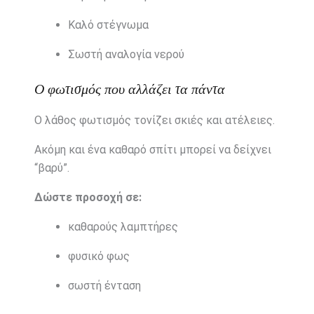
Καλό
στέγνωμα
Σωστή
αναλογία
νερού
Ο
φωτισμός
που
αλλάζει
τα
πάντα
Ο
λάθος
φωτισμός
τονίζει
σκιές
και
ατέλειες.
Ακόμη
και
ένα
καθαρό
σπίτι
μπορεί
να
δείχνει
“
βαρύ”.
Δώστε
προσοχή
σε:
καθαρούς
λαμπτήρες
φυσικό
φως
σωστή
ένταση