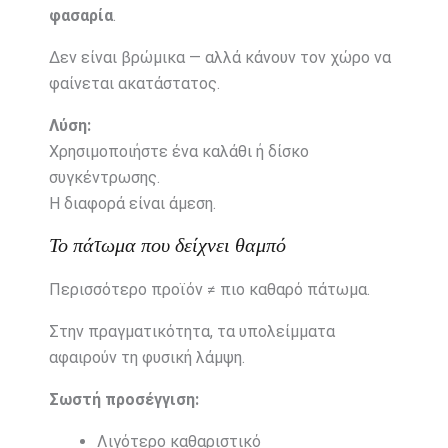
φασαρία
.
Δεν
είναι
βρώμικα —
αλλά
κάνουν
τον
χώρο
να
φαίνεται
ακατάστατος.
Λύση:
Χρησιμοποιήστε
ένα
καλάθι
ή
δίσκο
συγκέντρωσης.
Η
διαφορά
είναι
άμεση.
Το
πάτωμα
που
δείχνει
θαμπό
Περισσότερο
προϊόν ≠
πιο
καθαρό
πάτωμα.
Στην
πραγματικότητα,
τα
υπολείμματα
αφαιρούν
τη
φυσική
λάμψη.
Σωστή
προσέγγιση:
Λιγότερο
καθαριστικό