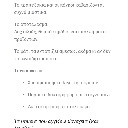
Τα
τραπεζάκια
και
οι
πάγκοι
καθαρίζονται
συχνά
βιαστικά.
Το
αποτέλεσμα;
Δαχτυλιές,
θαμπά
σημάδια
και
υπολείμματα
προϊόντων.
Το
μάτι
τα
εντοπίζει
αμέσως,
ακόμα
κι
αν
δεν
το
συνειδητοποιείτε.
Τι
να
κάνετε:
Χρησιμοποιήστε
λιγότερο
προϊόν
Περάστε
δεύτερη
φορά
με
στεγνό
πανί
Δώστε
έμφαση
στο
τελείωμα
Τα
σημεία
που
αγγίζετε
συνέχεια (
και
ξεχνάτε)