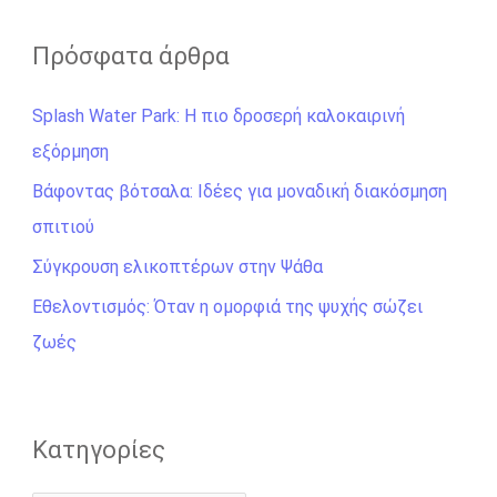
α
ζ
Πρόσφατα άρθρα
ή
Splash Water Park: Η πιο δροσερή καλοκαιρινή
τ
εξόρμηση
η
σ
Βάφοντας βότσαλα: Ιδέες για μοναδική διακόσμηση
η
σπιτιού
γ
Σύγκρουση ελικοπτέρων στην Ψάθα
ι
Εθελοντισμός: Όταν η ομορφιά της ψυχής σώζει
α
ζωές
:
Kατηγορίες