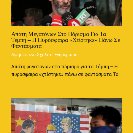
Απάτη Μεγατόνων Στο Πόρισμα Για Τα
Τέμπη – Η Πυρόσφαιρα «χτίστηκε» Πάνω Σε
Φαντάσματα
Αφήστε ένα Σχόλιο
|
Ενημέρωση
Απάτη μεγατόνων στο πόρισμα για τα Τέμπη – Η
πυρόσφαιρα «χτίστηκε» πάνω σε φαντάσματα Το…