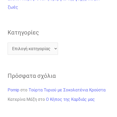
α
ζωές
:
Kατηγορίες
Πρόσφατα σχόλια
Pornip
στο
Τούρτα Τυριού με Σοκολατένια Κρούστα
Κατερίνα Μάζη
στο
Ο Κήπος της Καρδιάς μας