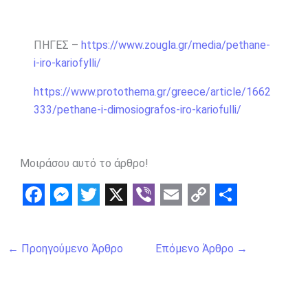
ΠΗΓΕΣ –
https://www.zougla.gr/media/pethane-
i-iro-kariofylli/
https://www.protothema.gr/greece/article/1662
333/pethane-i-dimosiografos-iro-kariofulli/
Μοιράσου αυτό το άρθρο!
F
M
T
X
V
E
C
S
a
e
w
i
m
o
h
←
Προηγούμενο Άρθρο
Επόμενο Άρθρο
→
c
s
i
b
a
p
a
e
s
t
e
i
y
r
b
e
t
r
l
L
e