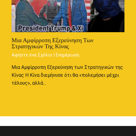
Μια Αμφίρροπη Εξερεύνηση Των
Στρατηγικών Της Κίνας
Αφήστε ένα Σχόλιο
|
Ενημέρωση
Μια Αμφίρροπη Εξερεύνηση των Στρατηγικών της
Κίνας Η Κίνα διεμήνυσε ότι θα «πολεμήσει μέχρι
τέλους», αλλά…