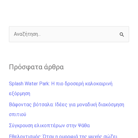
o
n
e
i
o
g
r
n
k
e
k
r
Α
ν
α
ζ
Πρόσφατα άρθρα
ή
Splash Water Park: Η πιο δροσερή καλοκαιρινή
τ
εξόρμηση
η
σ
Βάφοντας βότσαλα: Ιδέες για μοναδική διακόσμηση
η
σπιτιού
γ
Σύγκρουση ελικοπτέρων στην Ψάθα
ι
Εθελοντισμός: Όταν η ομορφιά της ψυχής σώζει