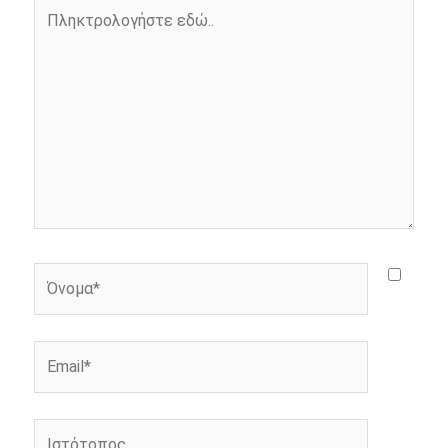
Πληκτρολογήστε
k
e
k
εδώ..
r
Όνομα*
Email*
Ιστότοπος