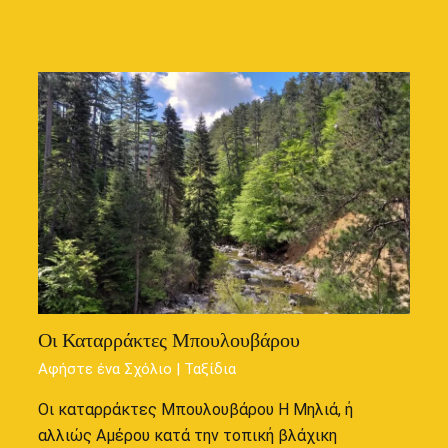
Οι Καταρράκτες Μπουλουβάρου
Αφήστε ένα Σχόλιο
|
Ταξίδια
Οι καταρράκτες Μπουλουβάρου Η Μηλιά, ή
αλλιώς Αμέρου κατά την τοπική βλάχικη