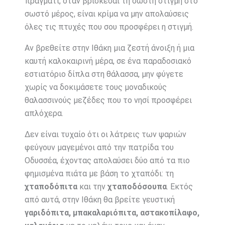
πράγματι, όταν βρίσκεσαι τη σωστή στιγμή στο
σωστό μέρος, είναι κρίμα να μην απολαύσεις
όλες τις πτυχές που σου προσφέρει η στιγμή.
Αν βρεθείτε στην Ιθάκη μια ζεστή άνοιξη ή μια
καυτή καλοκαιρινή μέρα, σε ένα παραδοσιακό
εστιατόριο δίπλα στη θάλασσα, μην φύγετε
χωρίς να δοκιμάσετε τους μοναδικούς
θαλασσινούς μεζέδες που το νησί προσφέρει
απλόχερα.
Δεν είναι τυχαίο ότι οι λάτρεις των ψαριών
φεύγουν μαγεμένοι από την πατρίδα του
Οδυσσέα, έχοντας απολαύσει δύο από τα πιο
φημισμένα πιάτα με βάση το χταπόδι: τη
χταποδόπιτα
και την
χταποδόσουπα
. Εκτός
από αυτά, στην Ιθάκη θα βρείτε γευστική
γαριδόπιτα, μπακαλαριόπιτα, αστακοπίλαφο,