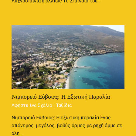
Λυχνοσπηλιά ή αλλιώς το Σπήλαιο του…
Νιμπορειό Εύβοιας: Η Εξωτική Παραλία
Αφήστε ένα Σχόλιο
|
Ταξίδια
Νιμπορειό Εύβοιας: Η εξωτική παραλία Ένας
απάνεμος, μεγάλος, βαθύς όρμος με ρηχή άμμο σε
όλη…