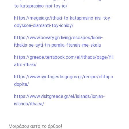
to-kataprasino-nisi-toy-io/
https://megeia.gr/ithaki-to-kataprasino-nisi-toy-
odyssea-diamanti-toy-ionioy/
https://www.bovary.gr/living/escapes/kioni-
ithakis-se-ayti-tin-paralia-ftaneis-me-skala
https://greece.terrabook.com/el/ithaca/page/fili
atro-ithaki/
https://www.syntagestisgogos.gr/recipe/chtapo
dopita/
https://www.visitgreece.gr/el/islands/ionian-
islands/ithaca/
Μοιράσου αυτό το άρθρο!