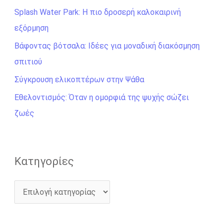
Splash Water Park: Η πιο δροσερή καλοκαιρινή
τ
εξόρμηση
η
σ
Βάφοντας βότσαλα: Ιδέες για μοναδική διακόσμηση
η
σπιτιού
γ
Σύγκρουση ελικοπτέρων στην Ψάθα
ι
Εθελοντισμός: Όταν η ομορφιά της ψυχής σώζει
α
ζωές
:
Kατηγορίες