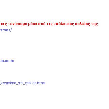
πτεις τον κόσμο μέσα από τις υπόλοιπες σελίδες της
osmos/
ois.com/
_kosmima_sti_xalkida.html