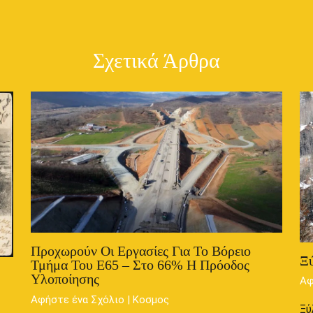
Σχετικά Άρθρα
Προχωρούν Οι Εργασίες Για Το Βόρειο
Ξύ
Τμήμα Του Ε65 – Στο 66% Η Πρόοδος
Υλοποίησης
Αφ
Αφήστε ένα Σχόλιο
|
Κοσμος
Ξύ