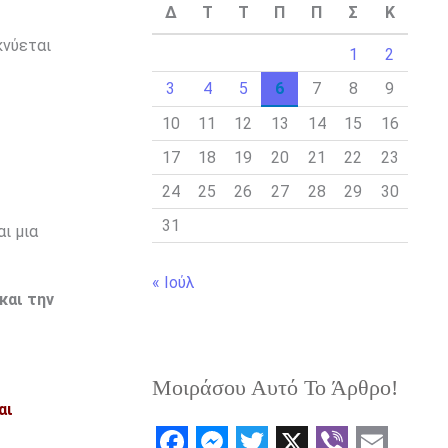
Δ
Τ
Τ
Π
Π
Σ
Κ
κνύεται
1
2
3
4
5
6
7
8
9
10
11
12
13
14
15
16
17
18
19
20
21
22
23
24
25
26
27
28
29
30
31
ι μια
« Ιούλ
και την
Μοιράσου Αυτό Το Άρθρο!
αι