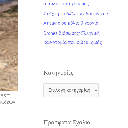
η
απειλεί την υγεία μας
γ
Στάχτη το 64% των δασών της
ι
Αττικής σε μόλις 9 χρόνια
α
Drones διάσωσης: Ελληνική
:
καινοτομία που σώζει ζωές
Kατηγορίες
δος –
κιδέων,
Πρόσφατα Σχόλια