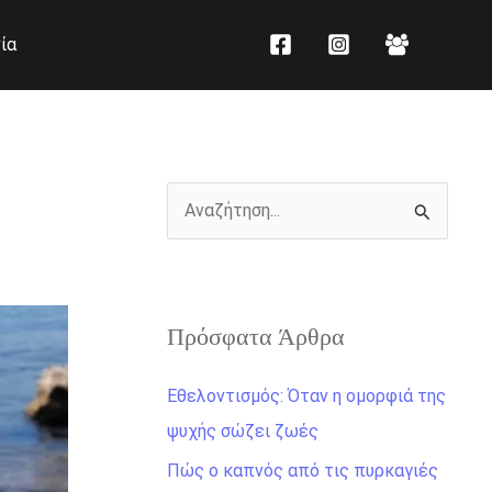
K
Ι
ία
α
σ
τ
τ
η
ο
γ
ρ
ο
ι
Α
ρ
κ
ν
ί
ό
α
ε
ζ
ς
Πρόσφατα Άρθρα
ή
τ
Εθελοντισμός: Όταν η ομορφιά της
η
ψυχής σώζει ζωές
σ
Πώς ο καπνός από τις πυρκαγιές