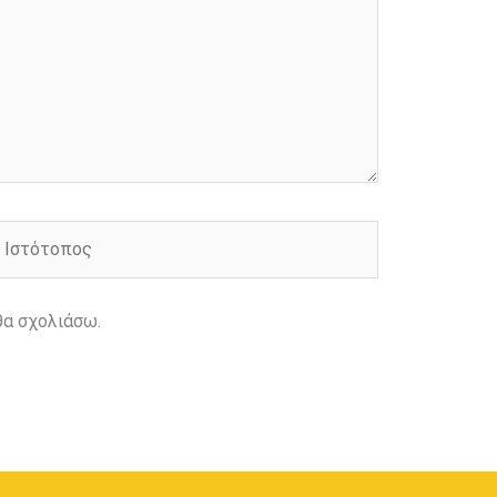
στότοπος
θα σχολιάσω.