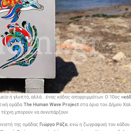
ημείο ή γλυπτό, αλλά… ένας κάδος απορριμμάτων. Ο 10ος
«κά
τική ομάδα
The Human Wave Project
στα όρια του Δήμου Χαλ
η τέχνη μπορούν να συνυπάρξουν.
ονιστή της ομάδας
Γιώργο Ράζο
, ενώ η ζωγραφική του κάδου