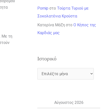
τόδρομου
τητα
Pornip
στο
Τούρτα Τυριού με
Σοκολατένια Κρούστα
Κατερίνα Μάζη
στο
Ο Κήπος της
Καρδιάς μας
. Με τη
στούν
Ιστορικό
Αύγουστος 2026