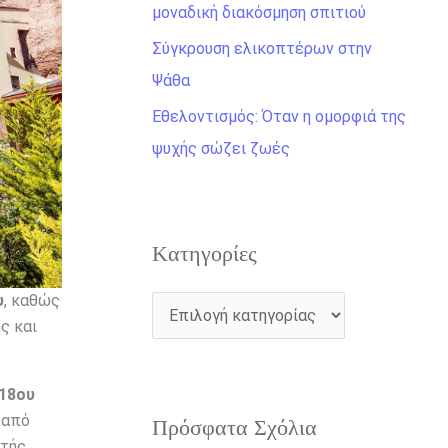
η
μοναδική διακόσμηση σπιτιού
γ
Σύγκρουση ελικοπτέρων στην
ι
Ψάθα
α
Εθελοντισμός: Όταν η ομορφιά της
:
ψυχής σώζει ζωές
Kατηγορίες
υ
, καθώς
ς και
 18ου
 από
Πρόσφατα Σχόλια
τής.