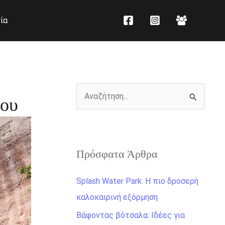
K
Ι
ία
α
σ
τ
τ
η
ο
γ
ρ
ο
ι
Α
ίου
ρ
κ
ν
ί
ό
α
ε
ζ
ς
Πρόσφατα Άρθρα
ή
τ
Splash Water Park: Η πιο δροσερή
η
καλοκαιρινή εξόρμηση
σ
Βάφοντας βότσαλα: Ιδέες για