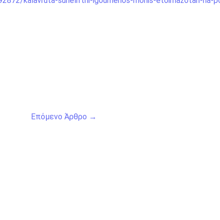
2872/kalavruta-sunelifthi-igoumenos-monis-etoimazotan-na-po
Επόμενο Άρθρο
→