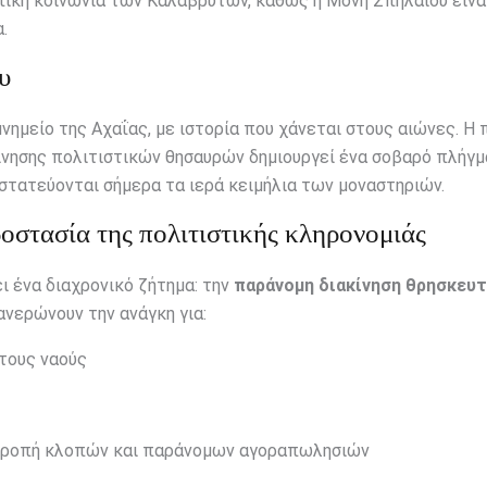
πική κοινωνία των Καλαβρύτων, καθώς η Μονή Σπηλαίου είνα
.
υ
ημείο της Αχαΐας, με ιστορία που χάνεται στους αιώνες. Η 
νησης πολιτιστικών θησαυρών δημιουργεί ένα σοβαρό πλήγμ
στατεύονται σήμερα τα ιερά κειμήλια των μοναστηριών.
ροστασία της πολιτιστικής κληρονομιάς
ι ένα διαχρονικό ζήτημα: την
παράνομη διακίνηση θρησκευ
ανερώνουν την ανάγκη για:
τους ναούς
οτροπή κλοπών και παράνομων αγοραπωλησιών