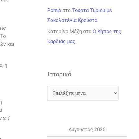
Pornip
στο
Τούρτα Τυριού με
Σοκολατένια Κρούστα
εις
Κατερίνα Μάζη
στο
Ο Κήπος της
 Το
Καρδιάς μας
ών και
, η
Ιστορικό
η
α
ν επ’
Αύγουστος 2026