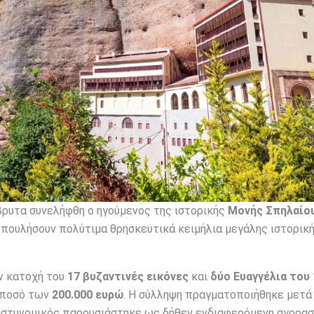
βρυτα συνελήφθη ο ηγούμενος της ιστορικής
Μονής Σπηλαίο
α πουλήσουν πολύτιμα θρησκευτικά κειμήλια μεγάλης ιστορική
ν κατοχή του
17 βυζαντινές εικόνες
και
δύο Ευαγγέλια του
ο ποσό των
200.000 ευρώ
. Η σύλληψη πραγματοποιήθηκε μετά
 αστυνομικός παρουσιάστηκε ως δήθεν ενδιαφερόμενη αγορασ