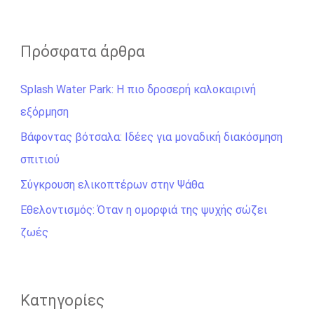
ν
α
ζ
Πρόσφατα άρθρα
ή
Splash Water Park: Η πιο δροσερή καλοκαιρινή
τ
εξόρμηση
η
σ
Βάφοντας βότσαλα: Ιδέες για μοναδική διακόσμηση
η
σπιτιού
γ
Σύγκρουση ελικοπτέρων στην Ψάθα
ι
Εθελοντισμός: Όταν η ομορφιά της ψυχής σώζει
α
ζωές
:
Kατηγορίες