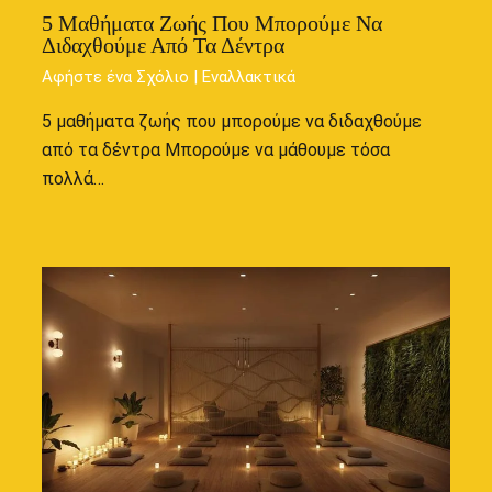
5 Μαθήματα Ζωής Που Μπορούμε Να
Διδαχθούμε Από Τα Δέντρα
Αφήστε ένα Σχόλιο
|
Εναλλακτικά
5 μαθήματα ζωής που μπορούμε να διδαχθούμε
από τα δέντρα Μπορούμε να μάθουμε τόσα
πολλά…