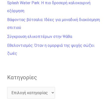
Splash Water Park: Η πιο δροσερή καλοκαιρινή
τ
εξόρμηση
η
σ
Βάφοντας βότσαλα: Ιδέες για μοναδική διακόσμηση
η
σπιτιού
γ
Σύγκρουση ελικοπτέρων στην Ψάθα
ι
Εθελοντισμός: Όταν η ομορφιά της ψυχής σώζει
α
ζωές
:
Kατηγορίες