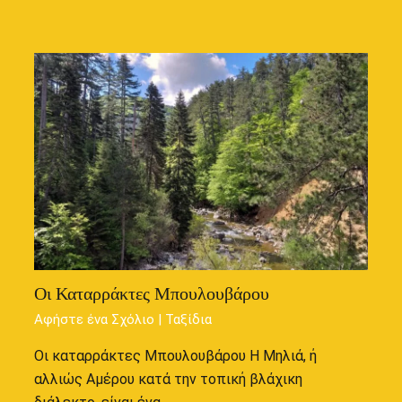
Οι Καταρράκτες Μπουλουβάρου
Αφήστε ένα Σχόλιο
|
Ταξίδια
Οι καταρράκτες Μπουλουβάρου Η Μηλιά, ή
αλλιώς Αμέρου κατά την τοπική βλάχικη