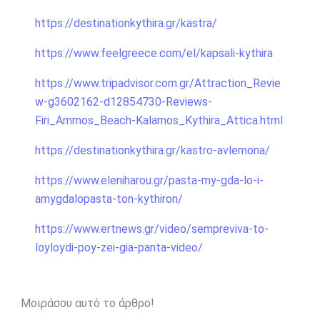
https://destinationkythira.gr/kastra/
https://www.feelgreece.com/el/kapsali-kythira
https://www.tripadvisor.com.gr/Attraction_Revie
w-g3602162-d12854730-Reviews-
Firi_Ammos_Beach-Kalamos_Kythira_Attica.html
https://destinationkythira.gr/kastro-avlemona/
https://www.eleniharou.gr/pasta-my-gda-lo-i-
amygdalopasta-ton-kythiron/
https://www.ertnews.gr/video/sempreviva-to-
loyloydi-poy-zei-gia-panta-video/
Μοιράσου αυτό το άρθρο!