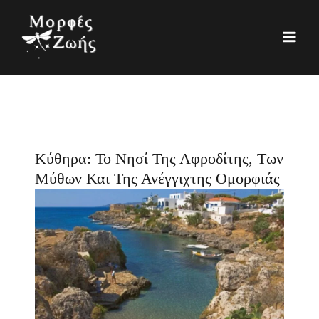
Μετάβαση
K
Ι
στο
α
σ
περιεχόμενο
τ
τ
η
ο
γ
ρ
ο
ι
ρ
κ
Κύθηρα: Το Νησί Της Αφροδίτης, Των
ί
ό
Μύθων Και Της Ανέγγιχτης Ομορφιάς
ε
ς