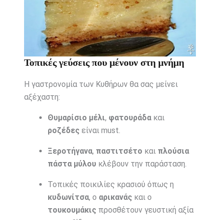
Τοπικές γεύσεις που μένουν στη μνήμη
Η γαστρονομία των Κυθήρων θα σας μείνει
αξέχαστη:
Θυμαρίσιο μέλι
,
φατουράδα
και
ροζέδες
είναι must.
Ξεροτήγανα
,
παστιτσέτο
και
πλούσια
πάστα μύλου
κλέβουν την παράσταση.
Τοπικές ποικιλίες κρασιού όπως η
κυδωνίτσα
, ο
αρικανάς
και ο
τουκουμάκις
προσθέτουν γευστική αξία