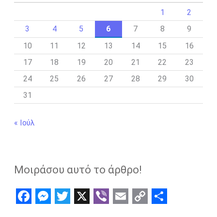
1
2
3
4
5
6
7
8
9
10
11
12
13
14
15
16
17
18
19
20
21
22
23
24
25
26
27
28
29
30
31
« Ιούλ
Μοιράσου αυτό το άρθρο!
F
M
T
X
V
E
C
S