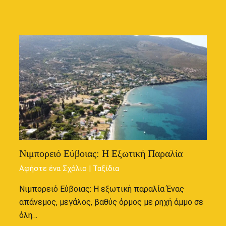
Νιμπορειό Εύβοιας: Η Εξωτική Παραλία
Αφήστε ένα Σχόλιο
|
Ταξίδια
Νιμπορειό Εύβοιας: Η εξωτική παραλία Ένας
απάνεμος, μεγάλος, βαθύς όρμος με ρηχή άμμο σε
όλη…