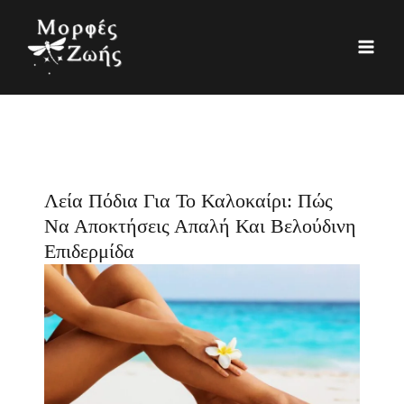
Μετάβαση
K
Ι
στο
α
σ
περιεχόμενο
τ
τ
η
ο
γ
ρ
ο
ι
ρ
κ
Λεία Πόδια Για Το Καλοκαίρι: Πώς
ί
ό
Να Αποκτήσεις Απαλή Και Βελούδινη
ε
Επιδερμίδα
ς