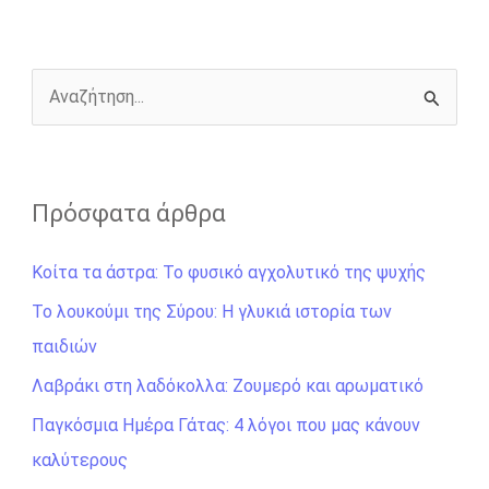
o
n
e
i
o
g
r
n
k
e
k
r
Α
ν
α
ζ
Πρόσφατα άρθρα
ή
Κοίτα τα άστρα: Το φυσικό αγχολυτικό της ψυχής
τ
η
Το λουκούμι της Σύρου: Η γλυκιά ιστορία των
σ
παιδιών
η
Λαβράκι στη λαδόκολλα: Ζουμερό και αρωματικό
γ
Παγκόσμια Ημέρα Γάτας: 4 λόγοι που μας κάνουν
ι
καλύτερους
α