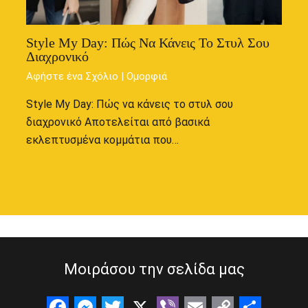
Style My Day: Πώς Να Κάνεις Το Στυλ Σου
Διαχρονικό
Αφήστε ένα Σχόλιο
|
Ομορφιά
Style My Day: Πώς να κάνεις το στυλ σου
διαχρονικό Αποτελείται από βασικά
εκλεπτυσμένα κομμάτια που…
Μοιράσου την σελίδα μας