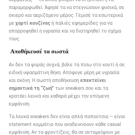
παραμορφωθεί. Άφησέ τα να στεγνώσουν φυσικά, σε
σκιερό και αεριζόμενο μέρος. Γέμισέ τα εσωτερικά
με
χαρτί κουζίνας
ή παλιές εφημερίδες για να
απορροφηθεί η υγρασία και να διατηρηθεί το σχήμα
τους.
Αποθήκευσέ τα σωστά
Αν δεν τα φοράς συχνά, βάλε τα πίσω στο κουτί ή σε
ειδική υφασμάτινη θήκη. Απόφυγε μέρη με υγρασία
και σκόνη. Η σωστή αποθήκευση
επεκτείνει
σημαντικά τη “ζωή”
των sneakers σου και τα
κρατάει λευκά και καθαρά μέχρι την επόμενη
εμφάνιση.
Τα λευκά sneakers δεν είναι απλά παπούτσια — είναι
statement κομμάτια που αναδεικνύουν κάθε casual
εμφάνιση. Αν τα φροντίζεις, θα σε ανταμείψουν με