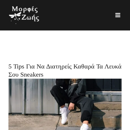
Μετάβαση
K
Ι
στο
α
σ
περιεχόμενο
τ
τ
η
ο
γ
ρ
ο
ι
ρ
κ
5 Tips Για Να Διατηρείς Καθαρά Τα Λευκά
ί
ό
Σου Sneakers
ε
ς