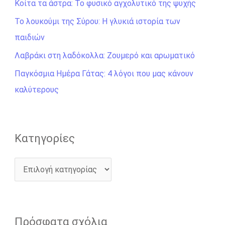
Κοίτα τα άστρα: Το φυσικό αγχολυτικό της ψυχής
τ
η
Το λουκούμι της Σύρου: Η γλυκιά ιστορία των
σ
παιδιών
η
Λαβράκι στη λαδόκολλα: Ζουμερό και αρωματικό
γ
Παγκόσμια Ημέρα Γάτας: 4 λόγοι που μας κάνουν
ι
καλύτερους
α
:
Kατηγορίες
Πρόσφατα σχόλια