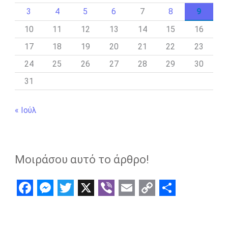
3
4
5
6
7
8
9
10
11
12
13
14
15
16
17
18
19
20
21
22
23
24
25
26
27
28
29
30
31
« Ιούλ
Μοιράσου αυτό το άρθρο!
F
M
T
X
V
E
C
S
a
e
w
i
m
o
h