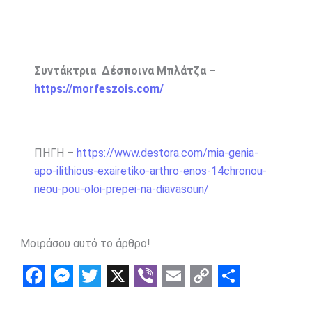
Συντάκτρια Δέσποινα Μπλάτζα –
https://morfeszois.com/
ΠΗΓΗ –
https://www.destora.com/mia-genia-
apo-ilithious-exairetiko-arthro-enos-14chronou-
neou-pou-oloi-prepei-na-diavasoun/
Μοιράσου αυτό το άρθρο!
F
M
T
X
V
E
C
S