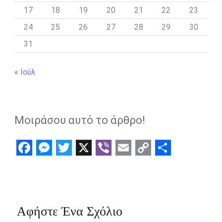
17
18
19
20
21
22
23
24
25
26
27
28
29
30
31
« Ιούλ
Μοιράσου αυτό το άρθρο!
F
M
T
X
V
E
C
S
a
e
w
i
m
o
h
c
s
i
b
a
p
a
e
s
t
e
i
y
r
Αφήστε Ένα Σχόλιο