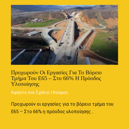
Προχωρούν Οι Εργασίες Για Το Βόρειο
Τμήμα Του Ε65 – Στο 66% Η Πρόοδος
Υλοποίησης
Αφήστε ένα Σχόλιο
|
Κοσμος
Προχωρούν οι εργασίες για το βόρειο τμήμα του
Ε65 – Στο 66% η πρόοδος υλοποίησης…