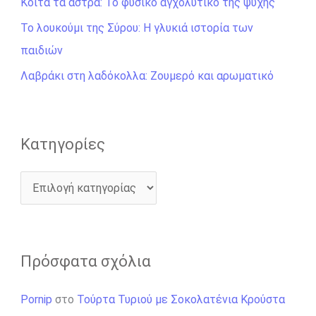
σ
Κοίτα τα άστρα: Το φυσικό αγχολυτικό της ψυχής
η
Το λουκούμι της Σύρου: Η γλυκιά ιστορία των
γ
παιδιών
ι
Λαβράκι στη λαδόκολλα: Ζουμερό και αρωματικό
α
:
Kατηγορίες
Πρόσφατα σχόλια
Pornip
στο
Τούρτα Τυριού με Σοκολατένια Κρούστα