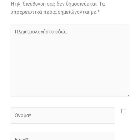
b
e
t
r
l
L
e
Η ηλ. διεύθυνση σας δεν δημοσιεύεται.
Τα
o
n
e
i
υποχρεωτικά πεδία σημειώνονται με
*
o
g
r
n
Πληκτρολογήστε
k
e
k
εδώ..
r
Όνομα*
Email*