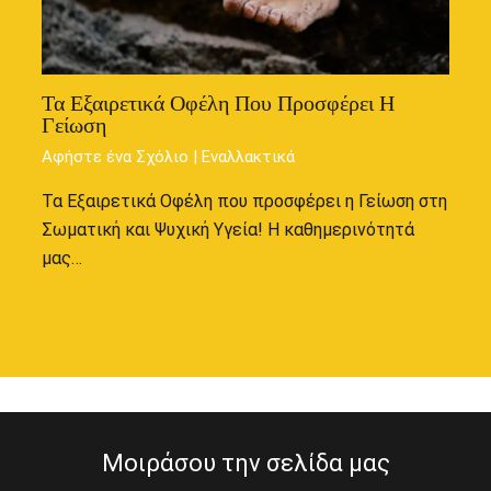
Τα Εξαιρετικά Οφέλη Που Προσφέρει Η
Γείωση
Αφήστε ένα Σχόλιο
|
Εναλλακτικά
Τα Εξαιρετικά Οφέλη που προσφέρει η Γείωση στη
Σωματική και Ψυχική Υγεία! Η καθημερινότητά
μας…
Μοιράσου την σελίδα μας