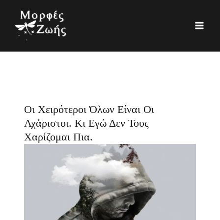
Μετάβαση
K
Ι
στο
α
σ
περιεχόμενο
τ
τ
η
ο
γ
ρ
ο
ι
ρ
κ
Οι Χειρότεροι Όλων Είναι Οι
ί
ό
Αχάριστοι. Κι Εγώ Δεν Τους
ε
Χαρίζομαι Πια.
ς