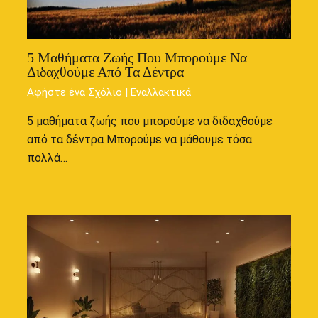
5 Μαθήματα Ζωής Που Μπορούμε Να
Διδαχθούμε Από Τα Δέντρα
Αφήστε ένα Σχόλιο
|
Εναλλακτικά
5 μαθήματα ζωής που μπορούμε να διδαχθούμε
από τα δέντρα Μπορούμε να μάθουμε τόσα
πολλά…