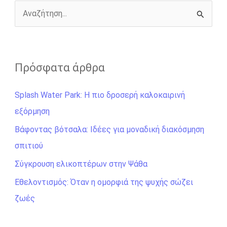
k
e
k
r
Α
ν
α
ζ
Πρόσφατα άρθρα
ή
Splash Water Park: Η πιο δροσερή καλοκαιρινή
τ
εξόρμηση
η
σ
Βάφοντας βότσαλα: Ιδέες για μοναδική διακόσμηση
η
σπιτιού
γ
Σύγκρουση ελικοπτέρων στην Ψάθα
ι
Εθελοντισμός: Όταν η ομορφιά της ψυχής σώζει
α
ζωές
: