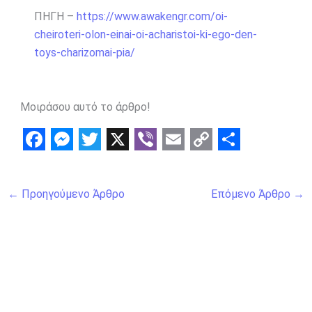
ΠΗΓΗ –
https://www.awakengr.com/oi-
cheiroteri-olon-einai-oi-acharistoi-ki-ego-den-
toys-charizomai-pia/
Μοιράσου αυτό το άρθρο!
F
M
T
X
V
E
C
S
a
e
w
i
m
o
h
←
Προηγούμενο Άρθρο
Επόμενο Άρθρο
→
c
s
i
b
a
p
a
e
s
t
e
i
y
r
b
e
t
r
l
L
e
o
n
e
i
o
g
r
n