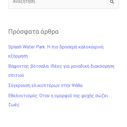
r
Α
ν
α
ζ
Πρόσφατα άρθρα
ή
Splash Water Park: Η πιο δροσερή καλοκαιρινή
τ
εξόρμηση
η
σ
Βάφοντας βότσαλα: Ιδέες για μοναδική διακόσμηση
η
σπιτιού
γ
Σύγκρουση ελικοπτέρων στην Ψάθα
ι
Εθελοντισμός: Όταν η ομορφιά της ψυχής σώζει
α
ζωές
: