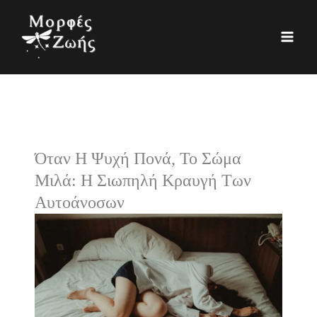
Μετάβαση
K
Ι
στο
α
σ
περιεχόμενο
τ
τ
η
ο
γ
ρ
ο
ι
ρ
κ
Όταν Η Ψυχή Πονά, Το Σώμα
ί
ό
Μιλά: Η Σιωπηλή Κραυγή Των
ε
Αυτοάνοσων
ς