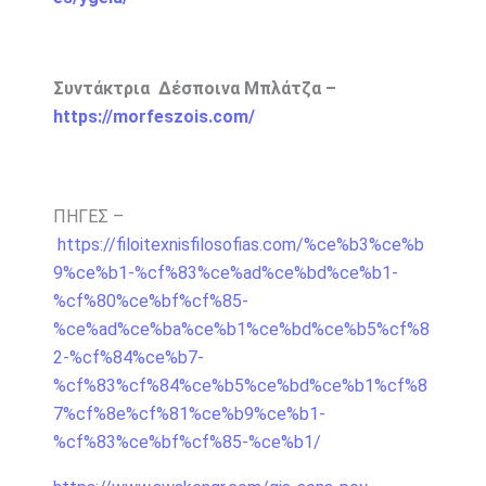
Συντάκτρια Δέσποινα Μπλάτζα –
https://morfeszois.com/
ΠΗΓΕΣ –
https://filoitexnisfilosofias.com/%ce%b3%ce%b
9%ce%b1-%cf%83%ce%ad%ce%bd%ce%b1-
%cf%80%ce%bf%cf%85-
%ce%ad%ce%ba%ce%b1%ce%bd%ce%b5%cf%8
2-%cf%84%ce%b7-
%cf%83%cf%84%ce%b5%ce%bd%ce%b1%cf%8
7%cf%8e%cf%81%ce%b9%ce%b1-
%cf%83%ce%bf%cf%85-%ce%b1/