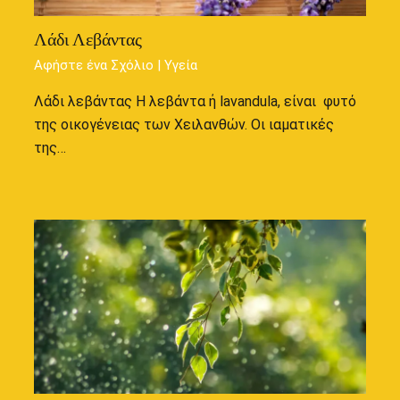
Λάδι Λεβάντας
Αφήστε ένα Σχόλιο
|
Υγεία
Λάδι λεβάντας Η λεβάντα ή lavandula, είναι φυτό
της οικογένειας των Χειλανθών. Οι ιαματικές
της…