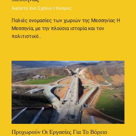
Αφήστε ένα Σχόλιο
|
Κοσμος
Παλιές ονομασίες των χωριών της Μεσσηνίας Η
Μεσσηνία, με την πλούσια ιστορία και τον
πολιτιστικό…
Προχωρούν Οι Εργασίες Για Το Βόρειο