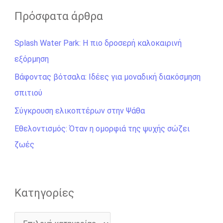
ζ
Πρόσφατα άρθρα
ή
Splash Water Park: Η πιο δροσερή καλοκαιρινή
τ
εξόρμηση
η
σ
Βάφοντας βότσαλα: Ιδέες για μοναδική διακόσμηση
η
σπιτιού
γ
Σύγκρουση ελικοπτέρων στην Ψάθα
ι
Εθελοντισμός: Όταν η ομορφιά της ψυχής σώζει
α
ζωές
:
Kατηγορίες