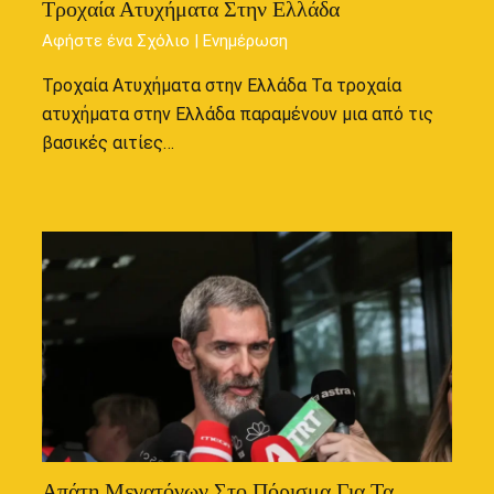
Τροχαία Ατυχήματα Στην Ελλάδα
Αφήστε ένα Σχόλιο
|
Ενημέρωση
Τροχαία Ατυχήματα στην Ελλάδα Τα τροχαία
ατυχήματα στην Ελλάδα παραμένουν μια από τις
βασικές αιτίες…
Απάτη Μεγατόνων Στο Πόρισμα Για Τα