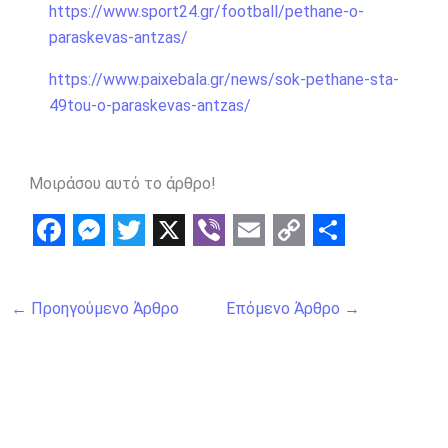
https://www.sport24.gr/football/pethane-o-
paraskevas-antzas/
https://www.paixebala.gr/news/sok-pethane-sta-
49tou-o-paraskevas-antzas/
Μοιράσου αυτό το άρθρο!
F
M
T
X
V
E
C
S
a
e
w
i
m
o
h
←
Προηγούμενο Άρθρο
Επόμενο Άρθρο
→
c
s
i
b
a
p
a
e
s
t
e
i
y
r
b
e
t
r
l
L
e
o
n
e
i