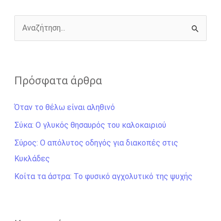
o
g
r
n
k
e
k
r
Α
ν
α
ζ
Πρόσφατα άρθρα
ή
Όταν το θέλω είναι αληθινό
τ
η
Σύκα: Ο γλυκός θησαυρός του καλοκαιριού
σ
Σύρος: Ο απόλυτος οδηγός για διακοπές στις
η
Κυκλάδες
γ
Κοίτα τα άστρα: Το φυσικό αγχολυτικό της ψυχής
ι
α
: