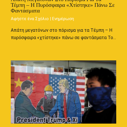
Τέμπη – Η Πυρόσφαιρα «χτίστηκε» Πάνω Σε
Φαντάσματα
Αφήστε ένα Σχόλιο
|
Ενημέρωση
Απάτη μεγατόνων στο πόρισμα για τα Τέμπη – Η
πυρόσφαιρα «χτίστηκε» πάνω σε φαντάσματα Το…