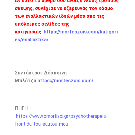
Αν αυτό το άρθρο σου άνοιξε νέους τρόπους
σκέψης, συνέχισε να εξερευνάς τον κόσμο
των εναλλακτικών ιδεών μέσα από τις
υπόλοιπες σελίδες της
κατηγορίας
https://morfeszois.com/katigori
es/enallaktika/
Συντάκτρια Δέσποινα
Μπλάτζα
https://morfeszois.com/
ΠΗΓΗ –
https://www.omorfizoi.gr/psychotherapeia-
frontida-tou-eautou-mou