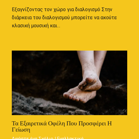
Εξαγνίζοντας τον χώρο για διαλογισμό Στην
διάρκεια του διαλογισμού μπορείτε να ακούτε
κλασική μουσική και…
Τα Εξαιρετικά Οφέλη Που Προσφέρει Η
Γείωση
Αφήστε ένα Σχόλιο
|
Εναλλακτικά