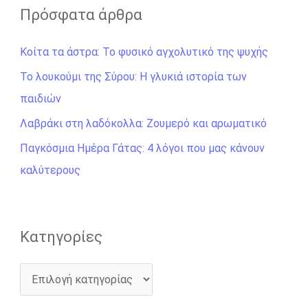
ζ
Πρόσφατα άρθρα
ή
Κοίτα τα άστρα: Το φυσικό αγχολυτικό της ψυχής
τ
η
Το λουκούμι της Σύρου: Η γλυκιά ιστορία των
σ
παιδιών
η
Λαβράκι στη λαδόκολλα: Ζουμερό και αρωματικό
γ
Παγκόσμια Ημέρα Γάτας: 4 λόγοι που μας κάνουν
ι
καλύτερους
α
:
Kατηγορίες