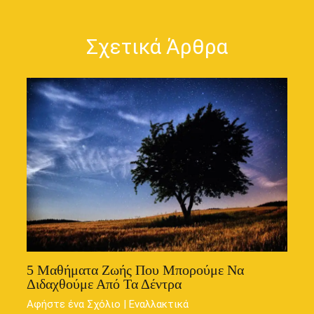
Σχετικά Άρθρα
5 Μαθήματα Ζωής Που Μπορούμε Να
Διδαχθούμε Από Τα Δέντρα
Αφήστε ένα Σχόλιο
|
Εναλλακτικά