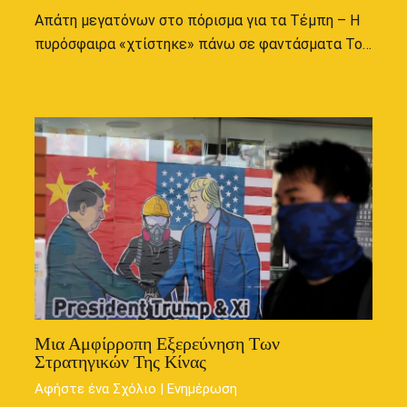
Απάτη μεγατόνων στο πόρισμα για τα Τέμπη – Η
πυρόσφαιρα «χτίστηκε» πάνω σε φαντάσματα Το…
Μια Αμφίρροπη Εξερεύνηση Των
Στρατηγικών Της Κίνας
Αφήστε ένα Σχόλιο
|
Ενημέρωση