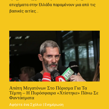
ατυχήματα στην Ελλάδα παραμένουν μια από τις
βασικές αιτίες…
Απάτη Μεγατόνων Στο Πόρισμα Για Τα
Τέμπη – Η Πυρόσφαιρα «χτίστηκε» Πάνω Σε
Φαντάσματα
Αφήστε ένα Σχόλιο
|
Ενημέρωση