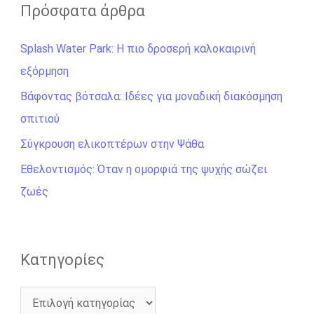
ζ
Πρόσφατα άρθρα
ή
Splash Water Park: Η πιο δροσερή καλοκαιρινή
τ
εξόρμηση
η
σ
Βάφοντας βότσαλα: Ιδέες για μοναδική διακόσμηση
η
σπιτιού
γ
Σύγκρουση ελικοπτέρων στην Ψάθα
ι
Εθελοντισμός: Όταν η ομορφιά της ψυχής σώζει
α
ζωές
:
Kατηγορίες