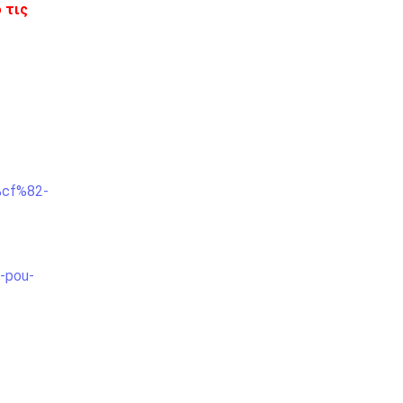
 τις
%cf%82-
s-pou-