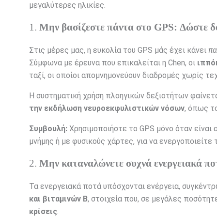
μεγαλύτερες ηλικίες.
1.
Μην βασίζεστε πάντα στο GPS: Δώστε δ
Στις μέρες μας, η ευκολία του GPS μάς έχει κάνει
πα
Σύμφωνα με έρευνα που επικαλείται η Chen, οι
ιππό
ταξί, οι οποίοι απομνημονεύουν διαδρομές χωρίς τε
Η συστηματική χρήση πλοηγικών δεξιοτήτων φαίνετ
την εκδήλωση νευροεκφυλιστικών νόσων
, όπως τ
Συμβουλή:
Χρησιμοποιήστε το GPS μόνο όταν είναι
μνήμης ή με φυσικούς χάρτες, για να ενεργοποιείτε 
2.
Μην καταναλώνετε συχνά ενεργειακά πο
Τα ενεργειακά ποτά υπόσχονται ενέργεια, συγκέντ
και βιταμινών Β
, στοιχεία που, σε μεγάλες ποσότη
κρίσεις
.