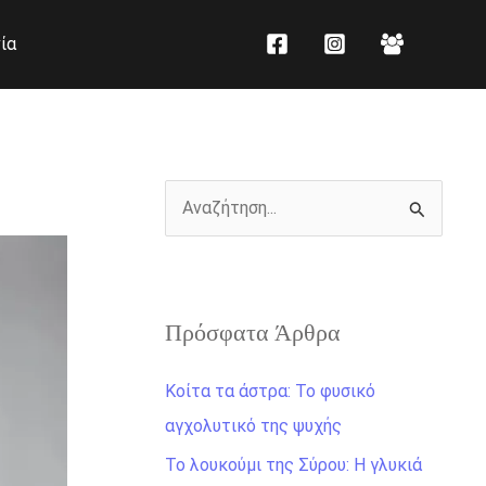
K
Ι
ία
α
σ
τ
τ
η
ο
γ
ρ
ο
ι
Α
ρ
κ
ν
ί
ό
α
ε
ζ
ς
Πρόσφατα Άρθρα
ή
τ
Κοίτα τα άστρα: Το φυσικό
η
αγχολυτικό της ψυχής
σ
Το λουκούμι της Σύρου: Η γλυκιά