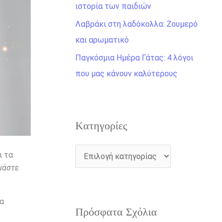
η
ιστορία των παιδιών
γ
Λαβράκι στη λαδόκολλα: Ζουμερό
ι
και αρωματικό
α
Παγκόσμια Ημέρα Γάτας: 4 λόγοι
:
που μας κάνουν καλύτερους
Kατηγορίες
ι τα
μάστε
να
Πρόσφατα Σχόλια