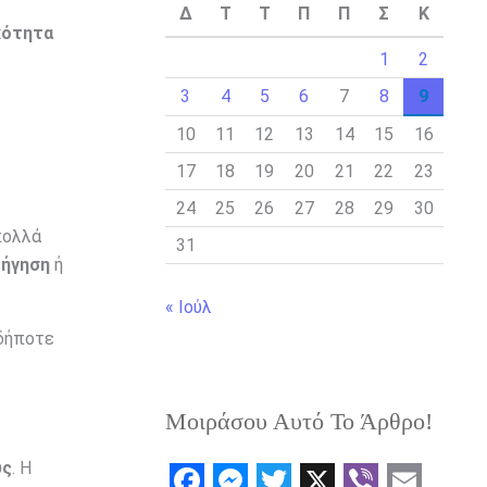
Δ
Τ
Τ
Π
Π
Σ
Κ
κότητα
1
2
3
4
5
6
7
8
9
10
11
12
13
14
15
16
17
18
19
20
21
22
23
24
25
26
27
28
29
30
πολλά
31
δήγηση
ή
« Ιούλ
αδήποτε
Μοιράσου Αυτό Το Άρθρο!
ύς
. Η