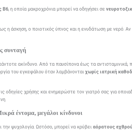
ς Β6
, η οποία μακροχρόνια μπορεί να οδηγήσει σε
νευροτοξι
ς η άσκηση, ο ποιοτικός ύπνος και η ενυδάτωση με νερό. Αν
ς συνταγή
πάντοτε ακίνδυνο. Από τα παυσίπονα έως τα αντισταμινικά, 
υργία του εγκεφάλου όταν λαμβάνονται
χωρίς ιατρική καθο
ις οδηγίες χρήσης και ενημερώστε τον γιατρό σας για οποι
νη.
ικρά έντομα, μεγάλοι κίνδυνοι
αι την ψυχολογία. Ωστόσο, μπορεί να κρύβει
αόρατους εχθρο