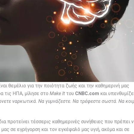
ίναι θεμέλιο για την ποιότητα ζωής και την καθημερινή μας
ρα τις ΗΠΑ, μίλησε στο
Make It
του
CNBC.com
και υπενθυμίζε
ρνετε ναρκωτικά. Να γυμνάζεστε. Να τρέφεστε σωστά. Να κοι
δια προτείνει τέσσερις καθημερινές συνήθειες που πρέπει 
μας σε εγρήγορση και τον εγκέφαλό μας υγιή, ακόμα και σε