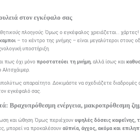
ουλειά στον εγκέφαλο σας
θητικούς πλοηγούς
. Όμως ο εγκέφαλος χρειάζεται… χάρτες!
καμποι
– το κέντρο της μνήμης – είναι μεγαλύτεροι στους ο
χνολογική υποστήριξη.
αι πως όχι μόνο
προστατεύει τη μνήμη
, αλλά ίσως και
καθυ
ο Αλτσχάιμερ.
 απολύτως απαραίτητο. Δοκιμάστε να σχεδιάζετε διαδρομές 
τον εγκέφαλό σας.
τά: Βραχυπρόθεσμη ενέργεια, μακροπρόθεσμη ζη
ρωση και ώθηση. Όμως περιέχουν
υψηλές δόσεις καφεΐνης, 
τες, μπορεί να προκαλέσουν
αϋπνία, άγχος, ακόμα και επιλη