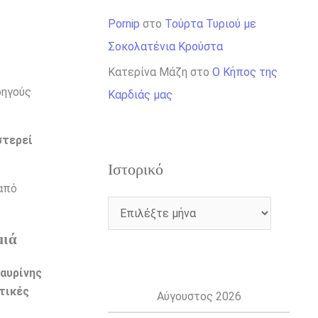
Pornip
στο
Τούρτα Τυριού με
Σοκολατένια Κρούστα
Κατερίνα Μάζη
στο
Ο Κήπος της
δηγούς
Καρδιάς μας
στερεί
Ιστορικό
από
μιά
ταυρίνης
πτικές
Αύγουστος 2026