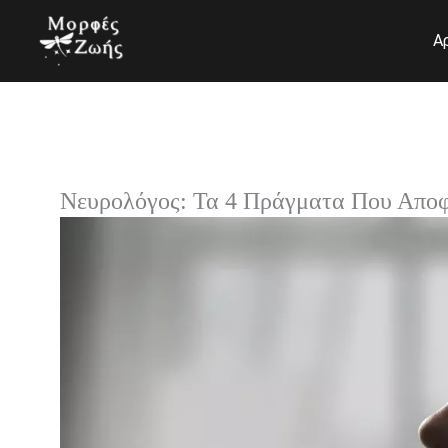
Μετάβαση
στο
Α
περιεχόμενο
Νευρολόγος: Τα 4 Πράγματα Που Αποφ