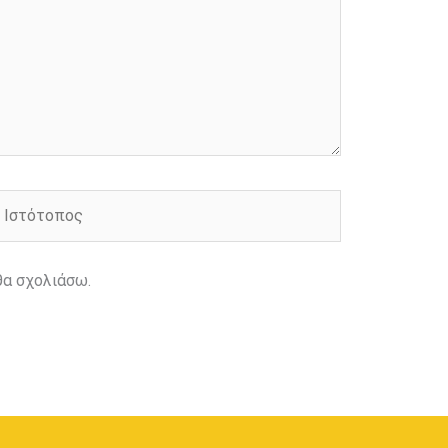
στότοπος
θα σχολιάσω.