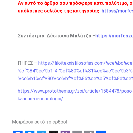
Αν αυτό το άρθρο σου πρόσφερε κάτι πολύτιμο, σ
υπόλοιπες σελίδες της κατηγορίας
https://morfe
Συντάκτρια Δέσποινα Μπλάτζα –
https://morfesz
ΠΗΓΕΣ –
https://filoitexnisfilosofias.com/%c
%cf%84%ce%b1-4-%cf%80%cf%81%ce%ac%ce%b3%
%ce%b1%cf%80%ce%bf%cf%86%ce%b5%cf%8d%ce
https://www.protothema.gr/zoi/article/1584478/poso-
kanoun-oi-neurologoi/
Μοιράσου αυτό το άρθρο!