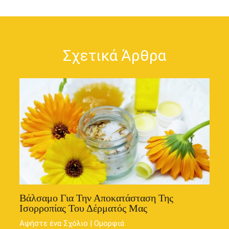
Σχετικά Άρθρα
Βάλσαμο Για Την Αποκατάσταση Της
Ισορροπίας Του Δέρματός Μας
Αφήστε ένα Σχόλιο
|
Ομορφιά