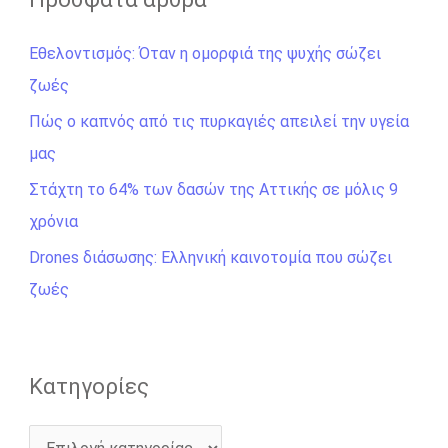
ή
Εθελοντισμός: Όταν η ομορφιά της ψυχής σώζει
τ
ζωές
η
σ
Πώς ο καπνός από τις πυρκαγιές απειλεί την υγεία
η
μας
γ
Στάχτη το 64% των δασών της Αττικής σε μόλις 9
ι
χρόνια
α
Drones διάσωσης: Ελληνική καινοτομία που σώζει
:
ζωές
Kατηγορίες