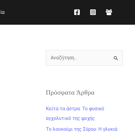
K
Ι
ία
α
σ
τ
τ
η
ο
γ
ρ
ο
ι
Α
ρ
κ
ν
ί
ό
α
ε
ζ
ς
Πρόσφατα Άρθρα
ή
τ
Κοίτα τα άστρα: Το φυσικό
η
αγχολυτικό της ψυχής
σ
Το λουκούμι της Σύρου: Η γλυκιά