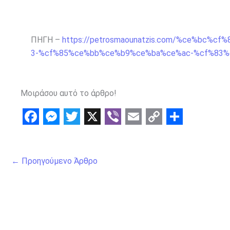
ΠΗΓΗ –
https://petrosmaounatzis.com/%ce%bc%
3-%cf%85%ce%bb%ce%b9%ce%ba%ce%ac-%cf%83%
Μοιράσου αυτό το άρθρο!
F
M
T
X
V
E
C
S
a
e
w
i
m
o
h
←
Προηγούμενο Άρθρο
c
s
i
b
a
p
a
e
s
t
e
i
y
r
b
e
t
r
l
L
e
o
n
e
i