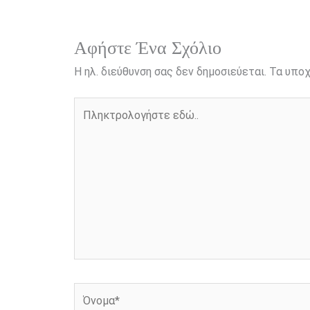
o
g
r
n
k
e
k
r
Αφήστε Ένα Σχόλιο
Η ηλ. διεύθυνση σας δεν δημοσιεύεται.
Τα υποχ
Πληκτρολογήστε
εδώ..
Όνομα*