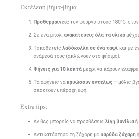
Εκτέλεση βήμα-βήμα
Προθερμαίνεις
τον φούρνο στους 180°C, στον
Σε ένα μπολ,
ανακατεύεις όλα τα υλικά
μέχρι
Τοποθετείς
λαδόκολλα σε ένα ταψί
και με έ
ανάμεσά τους (απλώνουν στο ψήσιμο).
Ψήνεις για 10 λεπτά
μέχρι να πάρουν ελαφρύ
Τα αφήνεις να
κρυώσουν εντελώς
– μόλις βγ
αποκτούν υπέροχη υφή.
Extra tips:
Αν θες μπορείς να προσθέσεις
λίγη βανίλια
ή
Αντικατάστησε τη ζάχαρη με
καρύδα ζάχαρη