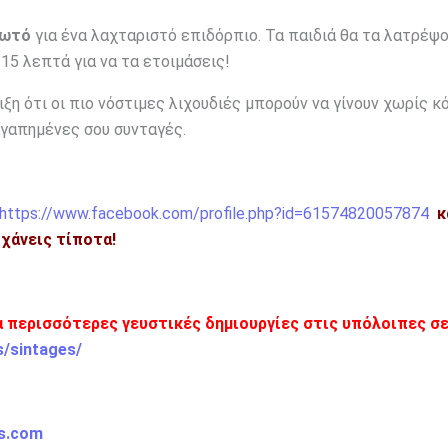
γωτό
για ένα λαχταριστό επιδόρπιο. Τα παιδιά θα τα λατρέψο
15 λεπτά για να τα ετοιμάσεις!
ξη ότι οι πιο νόστιμες λιχουδιές μπορούν να γίνουν χωρίς κ
αγαπημένες σου συνταγές.
https://www.facebook.com/profile.php?id=61574820057874
κ
η χάνεις τίποτα!
α περισσότερες γευστικές δημιουργίες στις υπόλοιπες σ
s/sintages/
is.com