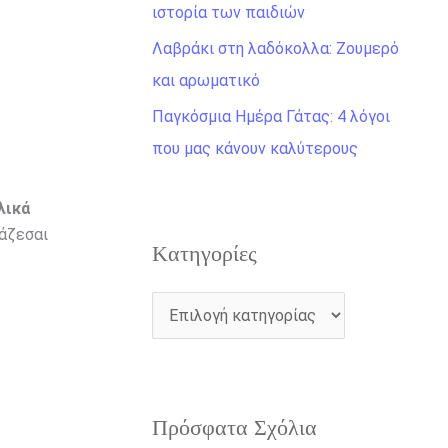
η
ιστορία των παιδιών
γ
Λαβράκι στη λαδόκολλα: Ζουμερό
ι
και αρωματικό
α
Παγκόσμια Ημέρα Γάτας: 4 λόγοι
:
που μας κάνουν καλύτερους
λικά
ιάζεσαι
Kατηγορίες
Πρόσφατα Σχόλια