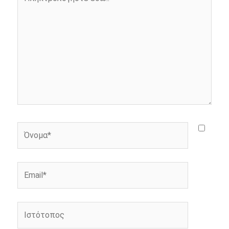
k
e
k
εδώ..
r
Όνομα*
Email*
Ιστότοπος