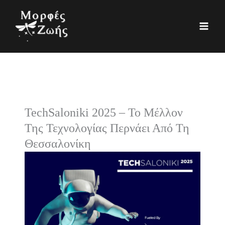
Μετάβαση
K
Ι
στο
α
σ
περιεχόμενο
τ
τ
η
ο
γ
ρ
ο
ι
ρ
κ
TechSaloniki 2025 – Το Μέλλον
ί
ό
Της Τεχνολογίας Περνάει Από Τη
ε
Θεσσαλονίκη
ς