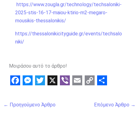
https://www.zougla.gr/technology/techsaloniki-
2025-stis-16-17-maiou-ktirio-m2-megaro-
mousikis-thessalonikis/
https://thessalonikicityguide.gr/events/techsalo
niki/
Μοιράσου αυτό το άρθρο!
F
M
T
X
V
E
C
S
a
e
w
i
m
o
h
←
Προηγούμενο Άρθρο
Επόμενο Άρθρο
→
c
s
i
b
a
p
a
e
s
t
e
i
y
r
b
e
t
r
l
L
e