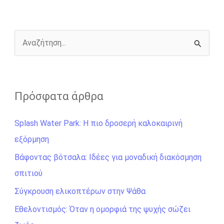
o
n
e
i
o
g
r
n
k
e
k
r
Α
ν
α
ζ
Πρόσφατα άρθρα
ή
Splash Water Park: Η πιο δροσερή καλοκαιρινή
τ
εξόρμηση
η
σ
Βάφοντας βότσαλα: Ιδέες για μοναδική διακόσμηση
η
σπιτιού
γ
Σύγκρουση ελικοπτέρων στην Ψάθα
ι
Εθελοντισμός: Όταν η ομορφιά της ψυχής σώζει
α