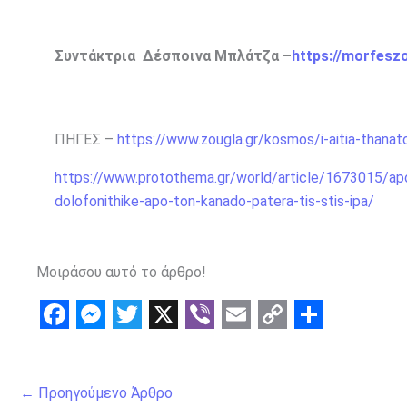
Συντάκτρια Δέσποινα Μπλάτζα –
https://morfesz
ΠΗΓΕΣ –
https://www.zougla.gr/kosmos/i-aitia-thanat
https://www.protothema.gr/world/article/1673015/apoka
dolofonithike-apo-ton-kanado-patera-tis-stis-ipa/
Μοιράσου αυτό το άρθρο!
F
M
T
X
V
E
C
S
a
e
w
i
m
o
h
←
Προηγούμενο Άρθρο
c
s
i
b
a
p
a