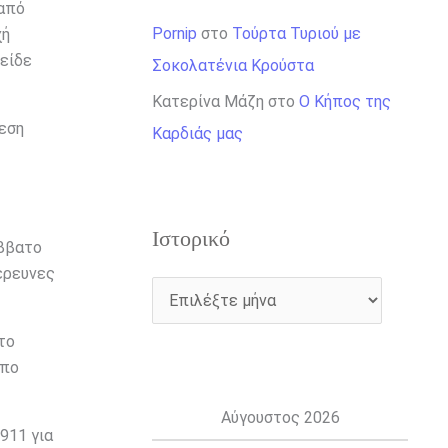
 από
Pornip
στο
Τούρτα Τυριού με
χή
 είδε
Σοκολατένια Κρούστα
Κατερίνα Μάζη
στο
Ο Κήπος της
θεση
Καρδιάς μας
Ιστορικό
άββατο
 έρευνες
το
υπο
Αύγουστος 2026
911 για