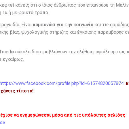
σκεφτεί κανείς ότι ο ίδιος άνθρωπος που επαινούσε τη Μελί
η ζωή με φρικτό τρόπο.
τραγωδία. Είναι
καμπανάκι για την κοινωνία
και τις αρμόδιε
ακής βίας, ψυχολογικής στήριξης και έγκαιρης παρέμβασης σ
ial media εύκολα διαστρεβλώνουν την αλήθεια, οφείλουμε ως 
ε εγκαίρως.
https://www.facebook.com/profile.php?id=61574820057874
κ
η χάνεις τίποτα!
νέχισε να ενημερώνεσαι μέσα από τις υπόλοιπες σελίδες
si/