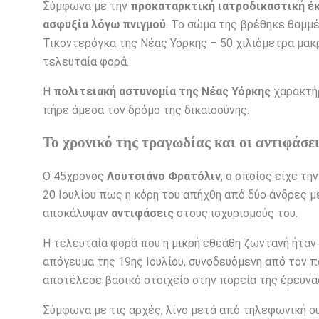
Σύμφωνα με την
προκαταρκτική ιατροδικαστική έ
ασφυξία λόγω πνιγμού
. Το σώμα της βρέθηκε θαμμέ
Τικοντερόγκα της Νέας Υόρκης – 50 χιλιόμετρα μακρι
τελευταία φορά.
Η
πολιτειακή αστυνομία της Νέας Υόρκης
χαρακτήρ
πήρε άμεσα τον δρόμο της δικαιοσύνης.
Το χρονικό της τραγωδίας και οι αντιφάσε
Ο 45χρονος
Λουτσιάνο Φρατόλιν
, ο οποίος είχε τ
20 Ιουλίου πως η κόρη του απήχθη από δύο άνδρες μ
αποκάλυψαν
αντιφάσεις
στους ισχυρισμούς του.
Η τελευταία φορά που η μικρή εθεάθη ζωντανή ήταν 
απόγευμα της 19ης Ιουλίου, συνοδευόμενη από τον 
αποτέλεσε βασικό στοιχείο στην πορεία της έρευνα
Σύμφωνα με τις αρχές, λίγο μετά από τηλεφωνική συ