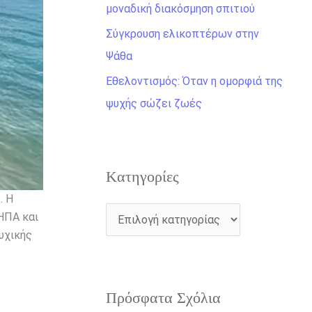
η
μοναδική διακόσμηση σπιτιού
γ
Σύγκρουση ελικοπτέρων στην
ι
Ψάθα
α
Εθελοντισμός: Όταν η ομορφιά της
:
ψυχής σώζει ζωές
Kατηγορίες
. Η
 ΗΠΑ και
υχικής
Πρόσφατα Σχόλια