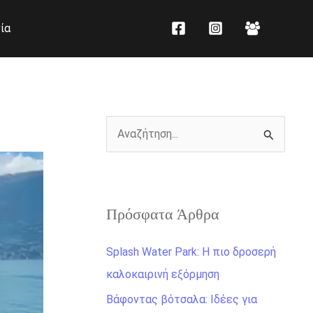
K
Ι
ία
α
σ
τ
τ
η
ο
γ
ρ
ο
ι
Α
ρ
κ
ν
ί
ό
α
ε
ζ
ς
Πρόσφατα Άρθρα
ή
τ
Splash Water Park: Η πιο δροσερή
η
καλοκαιρινή εξόρμηση
σ
Βάφοντας βότσαλα: Ιδέες για