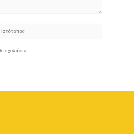
στότοπος
θα σχολιάσω.