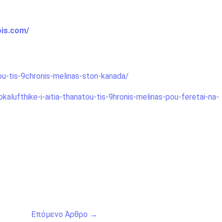
ois.com/
ou-tis-9chronis-melinas-ston-kanada/
lufthike-i-aitia-thanatou-tis-9hronis-melinas-pou-feretai-na-
Επόμενο Άρθρο
→