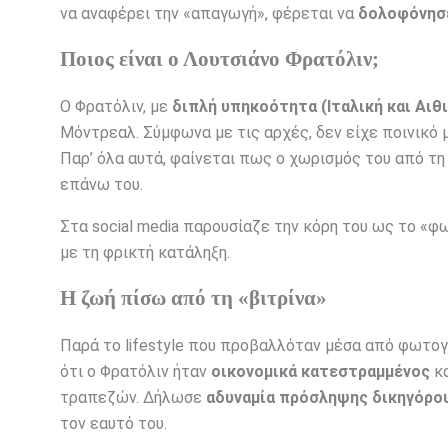
να αναφέρει την «απαγωγή», φέρεται να
δολοφόνησε
Ποιος είναι ο Λουτσιάνο Φρατόλιν;
Ο Φρατόλιν, με
διπλή υπηκοότητα (Ιταλική και Αιθ
Μόντρεαλ. Σύμφωνα με τις αρχές, δεν είχε ποινικό 
Παρ’ όλα αυτά, φαίνεται πως ο χωρισμός του από τη
επάνω του.
Στα social media παρουσίαζε την κόρη του ως το «φω
με τη φρικτή κατάληξη.
Η ζωή πίσω από τη «βιτρίνα»
Παρά το lifestyle που προβαλλόταν μέσα από φωτογ
ότι ο Φρατόλιν ήταν
οικονομικά κατεστραμμένος
κα
τραπεζών. Δήλωσε
αδυναμία πρόσληψης δικηγόρο
τον εαυτό του.