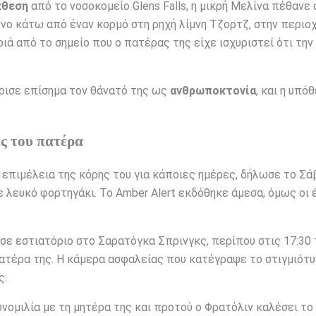
κθεση
από το νοσοκομείο Glens Falls, η μικρή Μελίνα πέθανε
νο κάτω από έναν κορμό στη ρηχή λίμνη Τζορτζ, στην περιο
ά από το σημείο που ο πατέρας της είχε ισχυριστεί ότι την
ισε επίσημα τον θάνατό της ως
ανθρωποκτονία
, και η υπό
ις του πατέρα
ην επιμέλεια της κόρης του για κάποιες ημέρες, δήλωσε το Σ
ε λευκό φορτηγάκι. Το Amber Alert εκδόθηκε άμεσα, όμως οι
σε εστιατόριο στο Σαρατόγκα Σπρινγκς, περίπου στις 17:30 
πατέρα της. Η κάμερα ασφαλείας που κατέγραψε το στιγμιότ
ς.
νομιλία με τη μητέρα της και προτού ο Φρατόλιν καλέσει το 