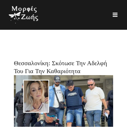
Μετάβαση
K
Ι
στο
α
σ
περιεχόμενο
τ
τ
η
ο
γ
ρ
ο
ι
ρ
κ
Θεσσαλονίκη: Σκότωσε Την Αδελφή
ί
ό
Του Για Την Καθαριότητα
ε
ς