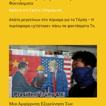
Φαντάσματα
Αφήστε ένα Σχόλιο
|
Ενημέρωση
Απάτη μεγατόνων στο πόρισμα για τα Τέμπη – Η
πυρόσφαιρα «χτίστηκε» πάνω σε φαντάσματα Το…
Μια Αμφίρροπη Εξερεύνηση Των