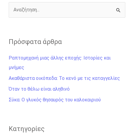
k
e
k
r
Α
ν
α
ζ
Πρόσφατα άρθρα
ή
Ραπτομηχανή μιας άλλης εποχής: Ιστορίες και
τ
μνήμες
η
σ
Ακαθάριστα οικόπεδα: Το κενό με τις καταγγελίες
η
Όταν το θέλω είναι αληθινό
γ
Σύκα: Ο γλυκός θησαυρός του καλοκαιριού
ι
α
:
Kατηγορίες