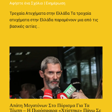
Αφήστε ένα Σχόλιο
|
Ενημέρωση
Τροχαία Ατυχήματα στην Ελλάδα Τα τροχαία
ατυχήματα στην Ελλάδα παραμένουν μια από τις
βασικές αιτίες…
Απάτη Μεγατόνων Στο Πόρισμα Για Τα
Τέμπη – Η Πυρόσφαιρα «χτίστηκε» Πάνω Σε