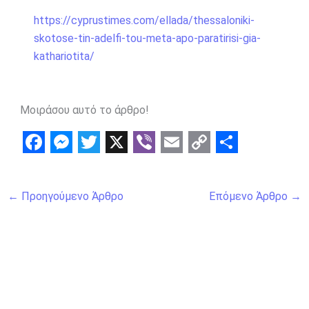
https://cyprustimes.com/ellada/thessaloniki-
skotose-tin-adelfi-tou-meta-apo-paratirisi-gia-
kathariotita/
Μοιράσου αυτό το άρθρο!
F
M
T
X
V
E
C
S
a
e
w
i
m
o
h
←
Προηγούμενο Άρθρο
Επόμενο Άρθρο
→
c
s
i
b
a
p
a
e
s
t
e
i
y
r
b
e
t
r
l
L
e
o
n
e
i
o
g
r
n