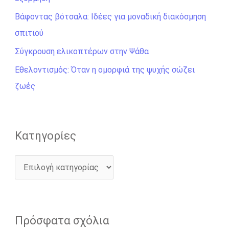
η
σ
Βάφοντας βότσαλα: Ιδέες για μοναδική διακόσμηση
η
σπιτιού
γ
Σύγκρουση ελικοπτέρων στην Ψάθα
ι
Εθελοντισμός: Όταν η ομορφιά της ψυχής σώζει
α
ζωές
:
Kατηγορίες
Πρόσφατα σχόλια