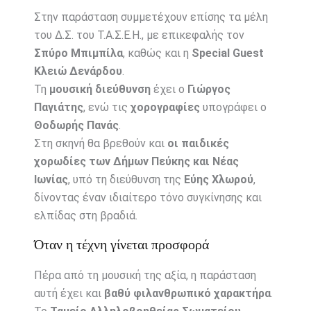
Στην παράσταση συμμετέχουν επίσης τα μέλη
του Δ.Σ. του Τ.Α.Σ.Ε.Η., με επικεφαλής τον
Σπύρο Μπιμπίλα
, καθώς και η
Special Guest
Κλειώ Δενάρδου
.
Τη
μουσική διεύθυνση
έχει ο
Γιώργος
Παγιάτης
, ενώ τις
χορογραφίες
υπογράφει ο
Θοδωρής Πανάς
.
Στη σκηνή θα βρεθούν και
οι παιδικές
χορωδίες των Δήμων Πεύκης και Νέας
Ιωνίας
, υπό τη διεύθυνση της
Εύης Χλωρού
,
δίνοντας έναν ιδιαίτερο τόνο συγκίνησης και
ελπίδας στη βραδιά.
Όταν η τέχνη γίνεται προσφορά
Πέρα από τη μουσική της αξία, η παράσταση
αυτή έχει και
βαθύ φιλανθρωπικό χαρακτήρα
.