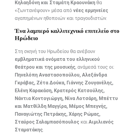
Κηλαηδόνη και Σταμάτη Κραουνάκη
θα
«ζωντανέψουν» μέσα από
νέες ερμηνείες
αγαπημένων ηθοποιών και τραγουδιστών.
Ένα λαμπερό καλλιτεχνικό επιτελείο στο
Ηρώδειο
Στη σκηνή του Ηρωδείου θα ανέβουν
εμβληματικά ονόματα του ελληνικού
θεάτρου και της μουσικής
, ανάμεσά τους οι:
Πηνελόπη Αναστασοπούλου, Αλεξάνδρα
Γκράβας, Ζέτα Δούκα, Γιάννης Ζουγανέλης,
Ελένη Καρακάση, Κρατερός Κατσούλης,
Νάντια Κοντογιώργη, Νίνα Λοτσάρη, Μπέττυ
και Ματθίλδη Μαγγίρα, Μέμος Μπεγνής,
Παναγιώτης Πετράκης, Χάρης Ρώμας,
Σταύρος Σαλαμπασόπουλος
και
Αιμιλιανός
Σταματάκης
.