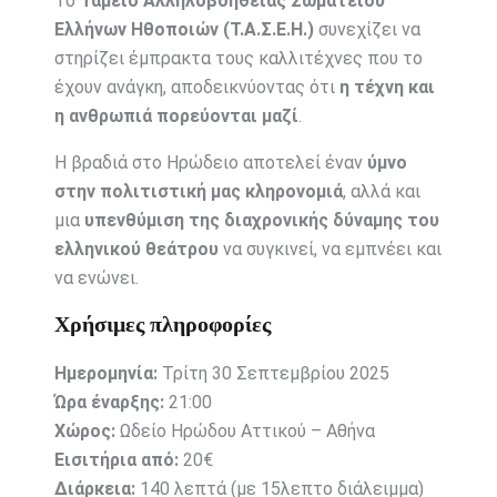
Το
Ταμείο Αλληλοβοηθείας Σωματείου
Ελλήνων Ηθοποιών (Τ.Α.Σ.Ε.Η.)
συνεχίζει να
στηρίζει έμπρακτα τους καλλιτέχνες που το
έχουν ανάγκη, αποδεικνύοντας ότι
η τέχνη και
η ανθρωπιά πορεύονται μαζί
.
Η βραδιά στο Ηρώδειο αποτελεί έναν
ύμνο
στην πολιτιστική μας κληρονομιά
, αλλά και
μια
υπενθύμιση της διαχρονικής δύναμης του
ελληνικού θεάτρου
να συγκινεί, να εμπνέει και
να ενώνει.
Χρήσιμες πληροφορίες
Ημερομηνία:
Τρίτη 30 Σεπτεμβρίου 2025
Ώρα έναρξης:
21:00
Χώρος:
Ωδείο Ηρώδου Αττικού – Αθήνα
Εισιτήρια από:
20€
Διάρκεια:
140 λεπτά (με 15λεπτο διάλειμμα)