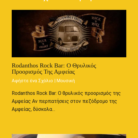
Rodanthos Rock Bar: Ο Θρυλικός
Προορισμός Της Αμφείας
Αφήστε ένα Σχόλιο
|
Μουσική
Rodanthos Rock Bar: Ο θρυλικός προορισμός της
Αμφείας Αν περπατήσεις στον πεζόδρομο της
Αμφείας, δύσκολα…