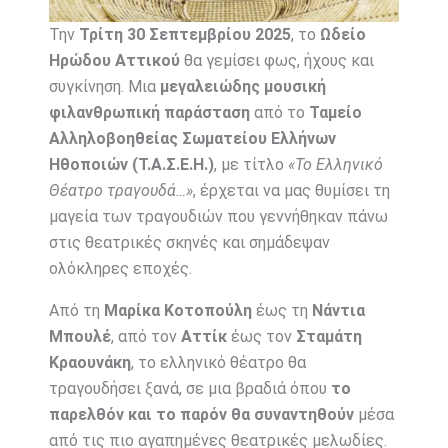
Την
Τρίτη 30 Σεπτεμβρίου 2025
, το
Ωδείο
Ηρώδου Αττικού
θα γεμίσει φως, ήχους και
συγκίνηση. Μια
μεγαλειώδης μουσική
φιλανθρωπική παράσταση
από το
Ταμείο
Αλληλοβοηθείας Σωματείου Ελλήνων
Ηθοποιών (Τ.Α.Σ.Ε.Η.)
, με τίτλο
«Το Ελληνικό
Θέατρο τραγουδά…»
, έρχεται να μας θυμίσει τη
μαγεία των τραγουδιών που γεννήθηκαν πάνω
στις θεατρικές σκηνές και σημάδεψαν
ολόκληρες εποχές.
Από τη
Μαρίκα Κοτοπούλη
έως τη
Νάντια
Μπουλέ
, από τον
Αττίκ
έως τον
Σταμάτη
Κραουνάκη
, το ελληνικό θέατρο θα
τραγουδήσει ξανά, σε μια βραδιά όπου
το
παρελθόν και το παρόν θα συναντηθούν
μέσα
από τις πιο αγαπημένες θεατρικές μελωδίες.