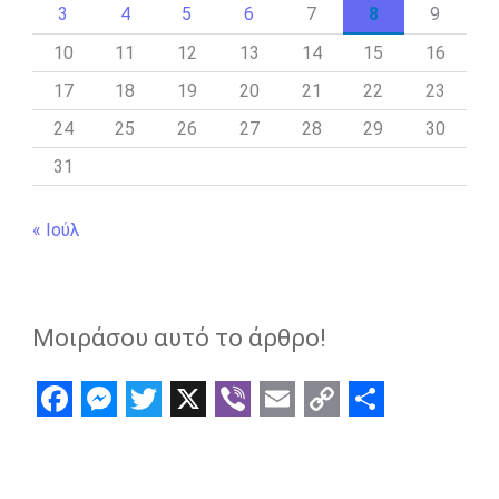
3
4
5
6
7
8
9
10
11
12
13
14
15
16
17
18
19
20
21
22
23
24
25
26
27
28
29
30
31
« Ιούλ
Μοιράσου αυτό το άρθρο!
F
M
T
X
V
E
C
S
a
e
w
i
m
o
h