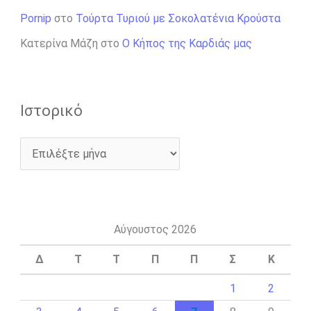
Pornip
στο
Τούρτα Τυριού με Σοκολατένια Κρούστα
Κατερίνα Μάζη
στο
Ο Κήπος της Καρδιάς μας
Ιστορικό
Αύγουστος 2026
Δ
Τ
Τ
Π
Π
Σ
Κ
1
2