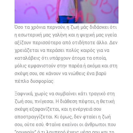
Όσο τα χρόνια περνούν, η ζωή μάς διδάσκει ότι
η εσωτερική μας γαλήνη και η ψυχική μας υγεία
αξίζουν περισσότερο από οτιδήποτε άλλο. Δεν
χρειάζεται να περάσει πολύς καιρός για να
καταλάβεις ότι υπάρχουν άτομα τα οποία,
μόλις εμφανιστούν στην παρέα ή ακόμα και στη
σκέψη σου, σε κάνουν να νιώθεις ένα βαρύ
πέπλο δυσφορίας.
Ξαφνικά, χωρίς να συμβαίνει κάτι τραγικό στη
ζωή σου, πνίγεσαι. Η διάθεση πέφτει, η θετική
σκέψη εξαφανίζεται, και η ενέργειά σου
αποστραγγίζεται. Κι όμως, δεν φταίει η ζωή
σου, ούτε εσύ. Φταίνε εκείνοι οι άνθρωποι που
“ρουφούν” ό,τι λαμπερό έχεις μέσα σου και το