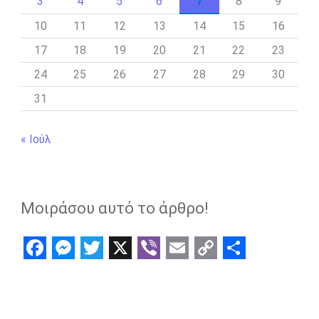
3
4
5
6
7
8
9
10
11
12
13
14
15
16
17
18
19
20
21
22
23
24
25
26
27
28
29
30
31
« Ιούλ
Μοιράσου αυτό το άρθρο!
F
M
T
X
V
E
C
S
a
e
w
i
m
o
h
c
s
i
b
a
p
a