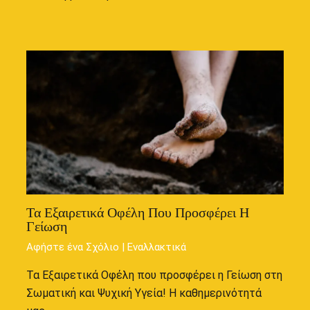
Τα Εξαιρετικά Οφέλη Που Προσφέρει Η
Γείωση
Αφήστε ένα Σχόλιο
|
Εναλλακτικά
Τα Εξαιρετικά Οφέλη που προσφέρει η Γείωση στη
Σωματική και Ψυχική Υγεία! Η καθημερινότητά