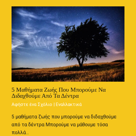
5 Μαθήματα Ζωής Που Μπορούμε Να
Διδαχθούμε Από Τα Δέντρα
Αφήστε ένα Σχόλιο
|
Εναλλακτικά
5 μαθήματα ζωής που μπορούμε να διδαχθούμε
από τα δέντρα Μπορούμε να μάθουμε τόσα
πολλά…