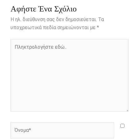
e
s
t
e
i
y
r
Αφήστε Ένα Σχόλιο
b
e
t
r
l
L
e
Η ηλ. διεύθυνση σας δεν δημοσιεύεται.
Τα
o
n
e
i
υποχρεωτικά πεδία σημειώνονται με
*
o
g
r
n
Πληκτρολογήστε
k
e
k
εδώ..
r
Όνομα*