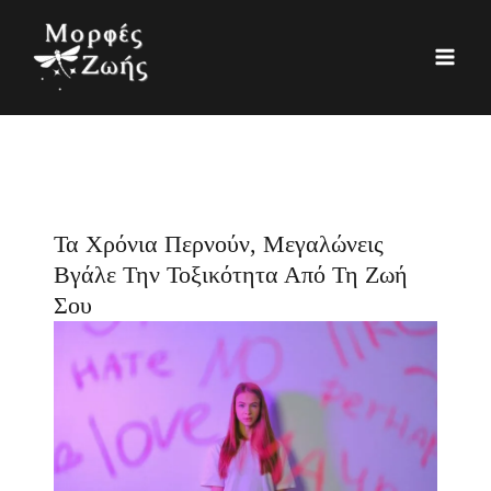
Μετάβαση
K
Ι
στο
α
σ
περιεχόμενο
τ
τ
η
ο
γ
ρ
ο
ι
ρ
κ
Τα Χρόνια Περνούν, Μεγαλώνεις
ί
ό
Βγάλε Την Τοξικότητα Από Τη Ζωή
ε
Σου
ς