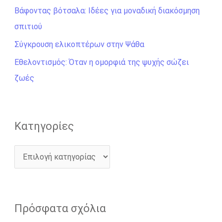
σ
Βάφοντας βότσαλα: Ιδέες για μοναδική διακόσμηση
η
σπιτιού
γ
Σύγκρουση ελικοπτέρων στην Ψάθα
ι
Εθελοντισμός: Όταν η ομορφιά της ψυχής σώζει
α
ζωές
:
Kατηγορίες
Πρόσφατα σχόλια