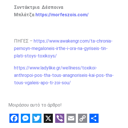
Συντάκτρια Δέσποινα
Μπλάτζα
https://morfeszois.com/
ΠΗΓΕΣ –
https://www.awakengr.com/ta-chronia-
pernoyn-megaloneis-irthe-i-ora-na-gyriseis-tin-
plati-stoys-toxikoys/
https://www.ladylike.gr/wellness/toxikoi-
anthropoi-pos-tha-tous-anagnoriseis-kai-pos-tha-
tous-vgaleis-apo-ti-zoi-sou/
Μοιράσου αυτό το άρθρο!
F
M
T
X
V
E
C
S