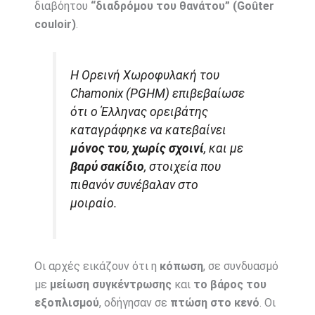
διαβόητου
“διαδρόμου του θανάτου” (Goûter
couloir)
.
Η Ορεινή Χωροφυλακή του
Chamonix (PGHM) επιβεβαίωσε
ότι ο Έλληνας ορειβάτης
καταγράφηκε να κατεβαίνει
μόνος του
,
χωρίς σχοινί
, και με
βαρύ σακίδιο
, στοιχεία που
πιθανόν συνέβαλαν στο
μοιραίο.
Οι αρχές εικάζουν ότι η
κόπωση
, σε συνδυασμό
με
μείωση συγκέντρωσης
και
το βάρος του
εξοπλισμού
, οδήγησαν σε
πτώση στο κενό
. Οι