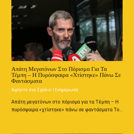
Απάτη Μεγατόνων Στο Πόρισμα Για Τα
Τέμπη – Η Πυρόσφαιρα «χτίστηκε» Πάνω Σε
Φαντάσματα
Αφήστε ένα Σχόλιο
|
Ενημέρωση
Απάτη μεγατόνων στο πόρισμα για τα Τέμπη – Η
πυρόσφαιρα «χτίστηκε» πάνω σε φαντάσματα Το…