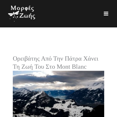
Μετάβαση
K
Ι
στο
α
σ
περιεχόμενο
τ
τ
η
ο
γ
ρ
ο
ι
ρ
κ
Ορειβάτης Από Την Πάτρα Χάνει
ί
ό
Τη Ζωή Του Στο Mont Blanc
ε
ς