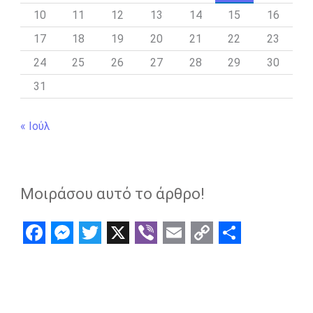
10
11
12
13
14
15
16
17
18
19
20
21
22
23
24
25
26
27
28
29
30
31
« Ιούλ
Μοιράσου αυτό το άρθρο!
F
M
T
X
V
E
C
S
a
e
w
i
m
o
h
c
s
i
b
a
p
a