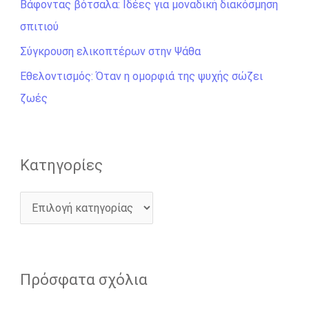
σ
Βάφοντας βότσαλα: Ιδέες για μοναδική διακόσμηση
η
σπιτιού
γ
Σύγκρουση ελικοπτέρων στην Ψάθα
ι
Εθελοντισμός: Όταν η ομορφιά της ψυχής σώζει
α
ζωές
:
Kατηγορίες
Πρόσφατα σχόλια