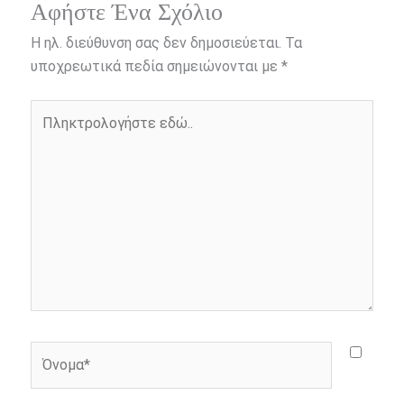
e
s
t
e
i
y
r
Αφήστε Ένα Σχόλιο
b
e
t
r
l
L
e
Η ηλ. διεύθυνση σας δεν δημοσιεύεται.
Τα
o
n
e
i
υποχρεωτικά πεδία σημειώνονται με
*
o
g
r
n
Πληκτρολογήστε
k
e
k
εδώ..
r
Όνομα*