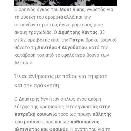
Ο ορεινός όγκος του
Mont Blanc
, γνωστός για
τη φυσική του ομορφιά αλλά και την
επικινδυνότητά του, έγινε μάρτυρας μιας
ακόμη τραγωδίας. Ο
Δημήτρης Κάντας
, 33
ετών, ορειβάτης από την
Πάτρα
, βρήκε τραγικό
θάνατο τη
Δευτέρα 4 Αυγούστου
, κατά την
κατάβασή του από το υψηλότερο βουνό των
Άλπεων.
Ένας άνθρωπος με πάθος για τη φύση
και την πρόκληση
Ο Δημήτρης δεν ήταν απλώς ένας ακόμη
λάτρης της ορειβασίας. Ήταν
γνωστός στην
πατραϊκή κοινωνία
τόσο ως πρώην
αθλητής
του μπάσκετ
, όσο και ως
παθιασμένος
αλπινιστής και φυσικός
. Η αγάπη του για τη