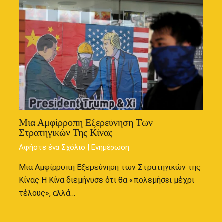
Μια Αμφίρροπη Εξερεύνηση Των
Στρατηγικών Της Κίνας
Αφήστε ένα Σχόλιο
|
Ενημέρωση
Μια Αμφίρροπη Εξερεύνηση των Στρατηγικών της
Κίνας Η Κίνα διεμήνυσε ότι θα «πολεμήσει μέχρι
τέλους», αλλά…