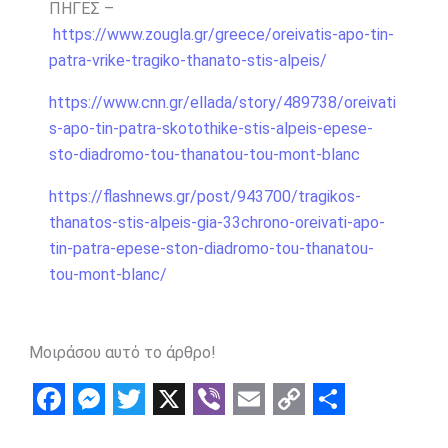
ΠΗΓΕΣ –
https://www.zougla.gr/greece/oreivatis-apo-tin-
patra-vrike-tragiko-thanato-stis-alpeis/
https://www.cnn.gr/ellada/story/489738/oreivati
s-apo-tin-patra-skotothike-stis-alpeis-epese-
sto-diadromo-tou-thanatou-tou-mont-blanc
https://flashnews.gr/post/943700/tragikos-
thanatos-stis-alpeis-gia-33chrono-oreivati-apo-
tin-patra-epese-ston-diadromo-tou-thanatou-
tou-mont-blanc/
Μοιράσου αυτό το άρθρο!
F
M
T
X
V
E
C
S