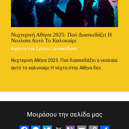
Νυχτερινή Αθήνα 2025: Πού Διασκεδάζει Η
Νεολαία Αυτό Το Καλοκαίρι
Αφήστε ένα Σχόλιο
|
Διασκέδαση
Νυχτερινή Αθήνα 2025: Πού διασκεδάζει η νεολαία
αυτό το καλοκαίρι Η νύχτα στην Αθήνα δεν…
Μοιράσου την σελίδα μας