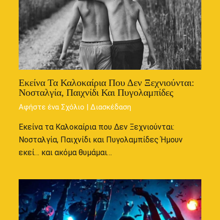
Εκείνα Τα Καλοκαίρια Που Δεν Ξεχνιούνται:
Νοσταλγία, Παιχνίδι Και Πυγολαμπίδες
Αφήστε ένα Σχόλιο
|
Διασκέδαση
Εκείνα τα Καλοκαίρια που Δεν Ξεχνιούνται:
Νοσταλγία, Παιχνίδι και Πυγολαμπίδες Ήμουν
εκεί… και ακόμα θυμάμαι…