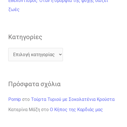
Εθελοντισμός: Όταν η ομορφιά της ψυχής σώζει
α
ζωές
:
Kατηγορίες
Πρόσφατα σχόλια
Pornip
στο
Τούρτα Τυριού με Σοκολατένια Κρούστα
Κατερίνα Μάζη
στο
Ο Κήπος της Καρδιάς μας