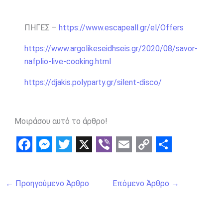
ΠΗΓΕΣ –
https://www.escapeall.gr/el/Offers
https://www.argolikeseidhseis.gr/2020/08/savor-
nafplio-live-cooking.html
https://djakis.polyparty.gr/silent-disco/
Μοιράσου αυτό το άρθρο!
F
M
T
X
V
E
C
S
a
e
w
i
m
o
h
←
Προηγούμενο Άρθρο
Επόμενο Άρθρο
→
c
s
i
b
a
p
a
e
s
t
e
i
y
r