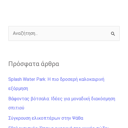
b
e
t
r
l
L
e
o
n
e
i
o
g
r
n
k
e
k
r
Α
ν
α
ζ
Πρόσφατα άρθρα
ή
Splash Water Park: Η πιο δροσερή καλοκαιρινή
τ
εξόρμηση
η
σ
Βάφοντας βότσαλα: Ιδέες για μοναδική διακόσμηση
η
σπιτιού
γ
Σύγκρουση ελικοπτέρων στην Ψάθα
ι