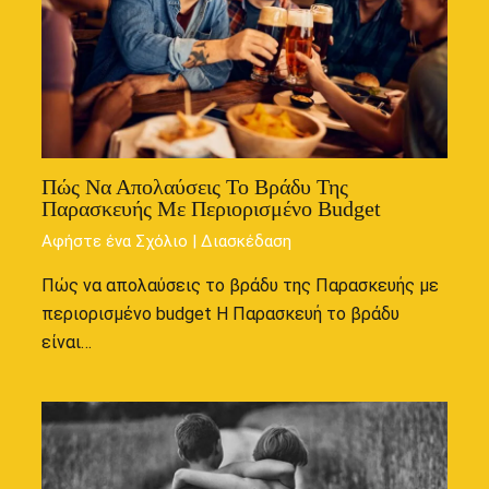
Πώς Να Απολαύσεις Το Βράδυ Της
Παρασκευής Με Περιορισμένο Budget
Αφήστε ένα Σχόλιο
|
Διασκέδαση
Πώς να απολαύσεις το βράδυ της Παρασκευής με
περιορισμένο budget Η Παρασκευή το βράδυ
είναι…