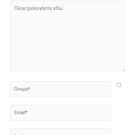
o
g
r
n
Πληκτρολογήστε
k
e
k
εδώ..
r
Όνομα*
Email*
Ιστότοπος