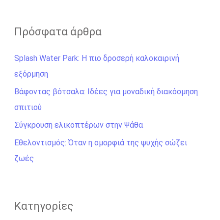
α
ζ
Πρόσφατα άρθρα
ή
Splash Water Park: Η πιο δροσερή καλοκαιρινή
τ
εξόρμηση
η
σ
Βάφοντας βότσαλα: Ιδέες για μοναδική διακόσμηση
η
σπιτιού
γ
Σύγκρουση ελικοπτέρων στην Ψάθα
ι
Εθελοντισμός: Όταν η ομορφιά της ψυχής σώζει
α
ζωές
:
Kατηγορίες