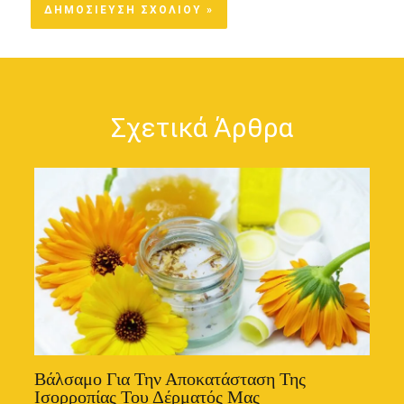
Σχετικά Άρθρα
Βάλσαμο Για Την Αποκατάσταση Της
Ισορροπίας Του Δέρματός Μας