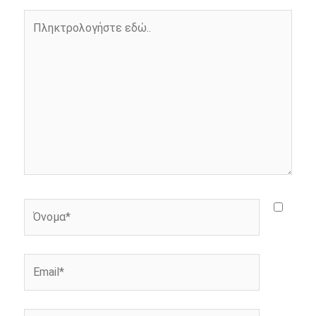
o
g
r
n
Πληκτρολογήστε
k
e
k
εδώ..
r
Όνομα*
Email*