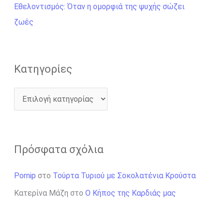
ι
Εθελοντισμός: Όταν η ομορφιά της ψυχής σώζει
α
ζωές
:
Kατηγορίες
Πρόσφατα σχόλια
Pornip
στο
Τούρτα Τυριού με Σοκολατένια Κρούστα
Κατερίνα Μάζη
στο
Ο Κήπος της Καρδιάς μας