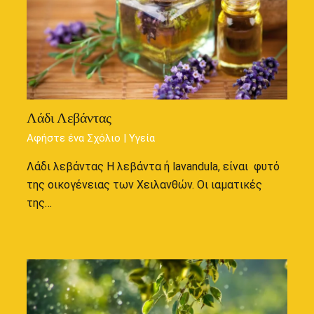
Λάδι Λεβάντας
Αφήστε ένα Σχόλιο
|
Υγεία
Λάδι λεβάντας Η λεβάντα ή lavandula, είναι φυτό
της οικογένειας των Χειλανθών. Οι ιαματικές
της…