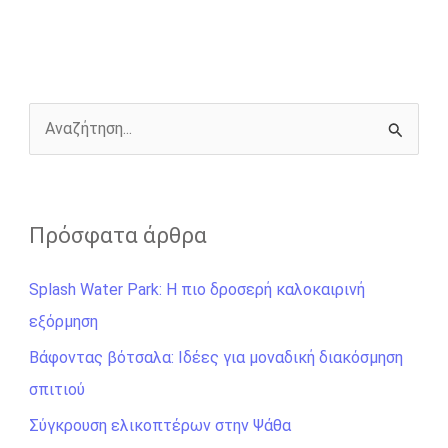
b
e
t
r
l
L
e
o
n
e
i
o
g
r
n
k
e
k
r
Α
ν
α
ζ
Πρόσφατα άρθρα
ή
Splash Water Park: Η πιο δροσερή καλοκαιρινή
τ
εξόρμηση
η
σ
Βάφοντας βότσαλα: Ιδέες για μοναδική διακόσμηση
η
σπιτιού
γ
Σύγκρουση ελικοπτέρων στην Ψάθα