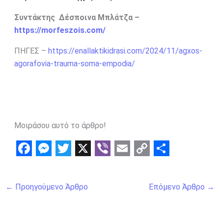
Συντάκτης Δέσποινα Μπλάτζα –
https://morfeszois.com/
ΠΗΓΕΣ –
https://enallaktikidrasi.com/2024/11/agxos-
agorafovia-trauma-soma-empodia/
Μοιράσου αυτό το άρθρο!
F
M
T
X
V
E
C
S
a
e
w
i
m
o
h
←
Προηγούμενο Άρθρο
Επόμενο Άρθρο
→
c
s
i
b
a
p
a
e
s
t
e
i
y
r