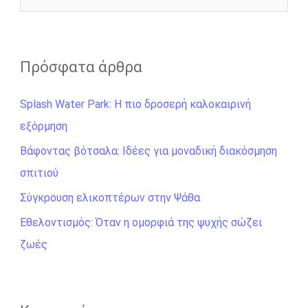
r
ν
α
ζ
Πρόσφατα άρθρα
ή
Splash Water Park: Η πιο δροσερή καλοκαιρινή
τ
εξόρμηση
η
σ
Βάφοντας βότσαλα: Ιδέες για μοναδική διακόσμηση
η
σπιτιού
γ
Σύγκρουση ελικοπτέρων στην Ψάθα
ι
Εθελοντισμός: Όταν η ομορφιά της ψυχής σώζει
α
ζωές
: