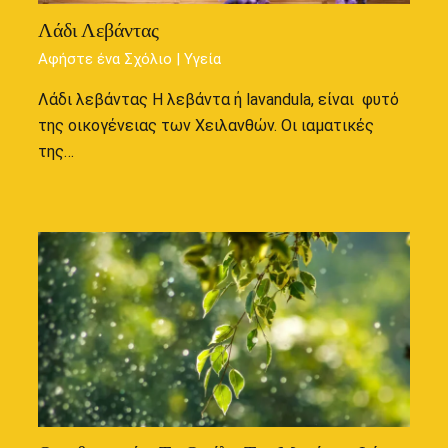
Λάδι Λεβάντας
Αφήστε ένα Σχόλιο
|
Υγεία
Λάδι λεβάντας Η λεβάντα ή lavandula, είναι φυτό
της οικογένειας των Χειλανθών. Οι ιαματικές
της…