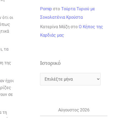
Pornip
στο
Τούρτα Τυριού με
Σοκολατένια Κρούστα
 ότι οι
 όπως
Κατερίνα Μάζη
στο
Ο Κήπος της
ητικά
Καρδιάς μας
ι, τα
Ιστορικό
ση της
αν ήχοι
 ρίζες
νουν σε
Αύγουστος 2026
α τη