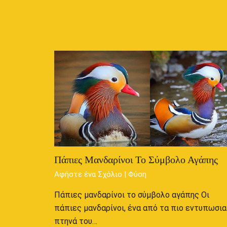
Πάπιες Μανδαρίνοι Το Σύμβολο Αγάπης
Αφήστε ένα Σχόλιο
|
Φύση
Πάπιες μανδαρίνοι το σύμβολο αγάπης Οι
πάπιες μανδαρίνοι, ένα από τα πιο εντυπωσι
πτηνά του…