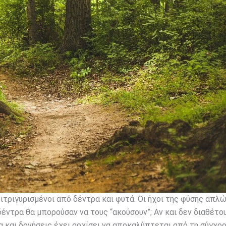
ιτριγυρισμένοι από δέντρα και φυτά. Οι ήχοι της φύσης απλ
δέντρα θα μπορούσαν να τους “ακούσουν”; Αν και δεν διαθέτου
α και δονήσεις έχει αρχίσει να αποκαλύπτεται από τη σύγχρ