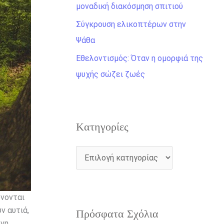
η
μοναδική διακόσμηση σπιτιού
γ
Σύγκρουση ελικοπτέρων στην
ι
Ψάθα
α
Εθελοντισμός: Όταν η ομορφιά της
:
ψυχής σώζει ζωές
Kατηγορίες
ώνονται
ν αυτιά,
Πρόσφατα Σχόλια
ονη