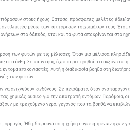
ντιδράσουν στους ήχους. Ωστόσο, πρόσφατες μελέτες έδειξαν
αι αντιληπτές μέσω των κυτταρικών τοιχωμάτων τους. Έτσι,
ονήσεων στο δάπεδο, έτσι και τα φυτά αποκρίνονται στα ηχ
αση των φυτών με τις μέλισσες. Όταν μια μέλισσα πλησιάζε
ς στα άνθη. Σε απάντηση, έχει παρατηρηθεί ότι αυξάνεται η
έντομα επικονιαστές. Αυτή η διαδικασία βοηθά στη διατήρη
ωγής των φυτών.
ν να ανιχνεύουν κινδύνους. Σε πειράματα, όταν αναπαράγοντ
ας χημικές ουσίες για την αποτροπή εντόμων. Παρόμοια, οι
άζουν με τρεχούμενο νερό, γεγονός που τα βοηθά να επιβιώ
εφαρμογές. Ήδη, διερευνάται η χρήση συγκεκριμένων ήχων γι