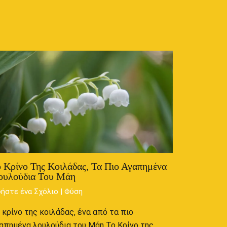
 Κρίνο Της Κοιλάδας, Τα Πιο Αγαπημένα
ουλούδια Του Μάη
ήστε ένα Σχόλιο
|
Φύση
 κρίνο της κοιλάδας, ένα από τα πιο
απημένα λουλούδια του Μάη Το Κρίνο της…