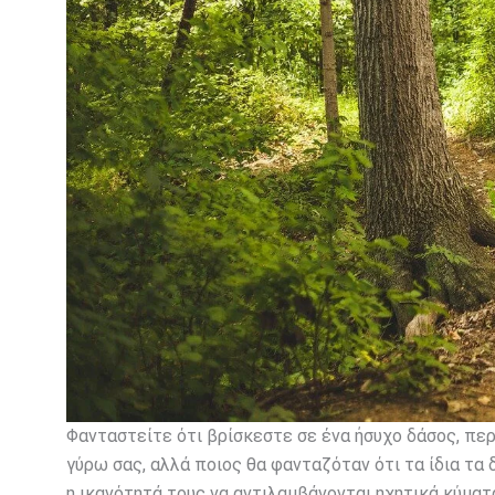
Φανταστείτε ότι βρίσκεστε σε ένα ήσυχο δάσος, περ
γύρω σας, αλλά ποιος θα φανταζόταν ότι τα ίδια τα 
η ικανότητά τους να αντιλαμβάνονται ηχητικά κύματ