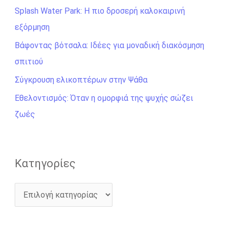
Splash Water Park: Η πιο δροσερή καλοκαιρινή
τ
εξόρμηση
η
σ
Βάφοντας βότσαλα: Ιδέες για μοναδική διακόσμηση
η
σπιτιού
γ
Σύγκρουση ελικοπτέρων στην Ψάθα
ι
Εθελοντισμός: Όταν η ομορφιά της ψυχής σώζει
α
ζωές
:
Kατηγορίες