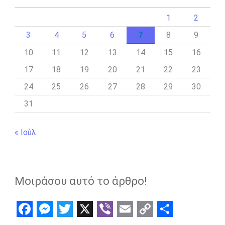
1
2
3
4
5
6
7
8
9
10
11
12
13
14
15
16
17
18
19
20
21
22
23
24
25
26
27
28
29
30
31
« Ιούλ
Μοιράσου αυτό το άρθρο!
F
M
T
X
V
E
C
S