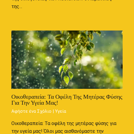
της…
Οικοθεραπεία: Τα Οφέλη Της Μητέρας Φύσης
Για Την Υγεία Μας!
Αφήστε ένα Σχόλιο
|
Υγεία
Οικοθεραπεία: Τα οφέλη της μητέρας φύσης για
την υγεία μας! Όλοι μας αισθανόμαστε την