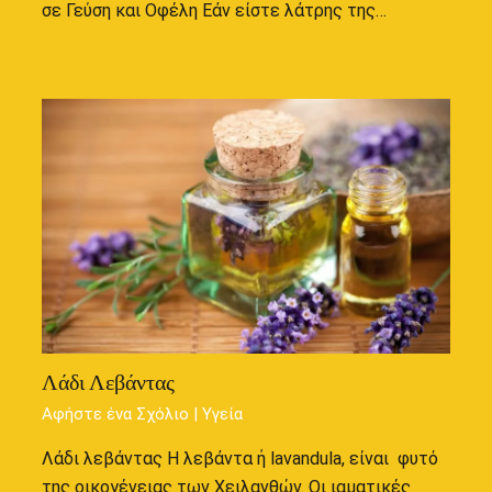
σε Γεύση και Οφέλη Εάν είστε λάτρης της…
Λάδι Λεβάντας
Αφήστε ένα Σχόλιο
|
Υγεία
Λάδι λεβάντας Η λεβάντα ή lavandula, είναι φυτό
της οικογένειας των Χειλανθών. Οι ιαματικές