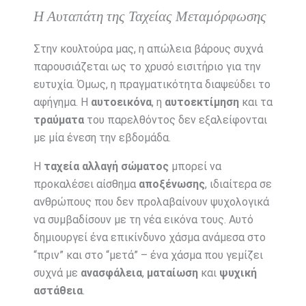
Η Αυταπάτη της Ταχείας Μεταμόρφωσης
Στην κουλτούρα μας, η απώλεια βάρους συχνά
παρουσιάζεται ως το χρυσό εισιτήριο για την
ευτυχία. Όμως, η πραγματικότητα διαψεύδει το
αφήγημα. Η
αυτοεικόνα
, η
αυτοεκτίμηση
και τα
τραύματα
του παρελθόντος δεν εξαλείφονται
με μία ένεση την εβδομάδα.
Η
ταχεία αλλαγή σώματος
μπορεί να
προκαλέσει αίσθημα
αποξένωσης
, ιδιαίτερα σε
ανθρώπους που δεν προλαβαίνουν ψυχολογικά
να συμβαδίσουν με τη νέα εικόνα τους. Αυτό
δημιουργεί ένα επικίνδυνο χάσμα ανάμεσα στο
“πριν” και στο “μετά” – ένα χάσμα που γεμίζει
συχνά με
ανασφάλεια
,
ματαίωση
και
ψυχική
αστάθεια
.