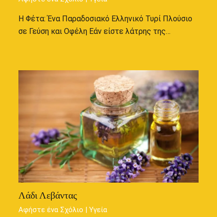
Η Φέτα: Ένα Παραδοσιακό Ελληνικό Τυρί Πλούσιο
σε Γεύση και Οφέλη Εάν είστε λάτρης της…
Λάδι Λεβάντας
Αφήστε ένα Σχόλιο
|
Υγεία