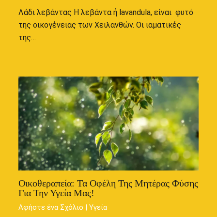
Λάδι λεβάντας Η λεβάντα ή lavandula, είναι φυτό
της οικογένειας των Χειλανθών. Οι ιαματικές
της…
Οικοθεραπεία: Τα Οφέλη Της Μητέρας Φύσης
Για Την Υγεία Μας!
Αφήστε ένα Σχόλιο
|
Υγεία