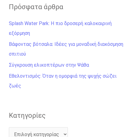
ζ
Πρόσφατα άρθρα
ή
Splash Water Park: Η πιο δροσερή καλοκαιρινή
τ
εξόρμηση
η
σ
Βάφοντας βότσαλα: Ιδέες για μοναδική διακόσμηση
η
σπιτιού
γ
Σύγκρουση ελικοπτέρων στην Ψάθα
ι
Εθελοντισμός: Όταν η ομορφιά της ψυχής σώζει
α
ζωές
:
Kατηγορίες