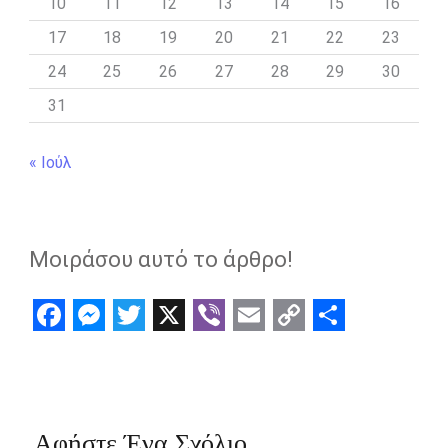
10
11
12
13
14
15
16
17
18
19
20
21
22
23
24
25
26
27
28
29
30
31
« Ιούλ
Μοιράσου αυτό το άρθρο!
F
M
T
X
V
E
C
S
a
e
w
i
m
o
h
c
s
i
b
a
p
a
e
s
t
e
i
y
r
Αφήστε Ένα Σχόλιο