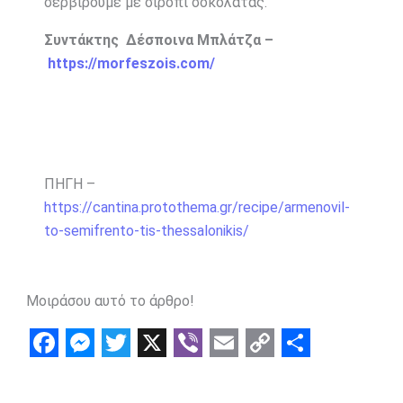
σερβίρουμε με σιρόπι σοκολάτας.
Συντάκτης Δέσποινα Μπλάτζα –
https://morfeszois.com/
ΠΗΓΗ –
https://cantina.protothema.gr/recipe/armenovil-
to-semifrento-tis-thessalonikis/
Μοιράσου αυτό το άρθρο!
F
M
T
X
V
E
C
S
a
e
w
i
m
o
h