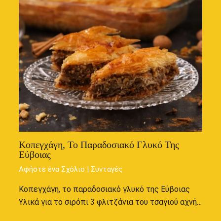
Κοπεγχάγη, Το Παραδοσιακό Γλυκό Της
Εύβοιας
Αφήστε ένα Σχόλιο
|
Συνταγές
Κοπεγχάγη, το παραδοσιακό γλυκό της Εύβοιας
Υλικά για το σιρόπι 3 φλιτζάνια του τσαγιού αχνή…