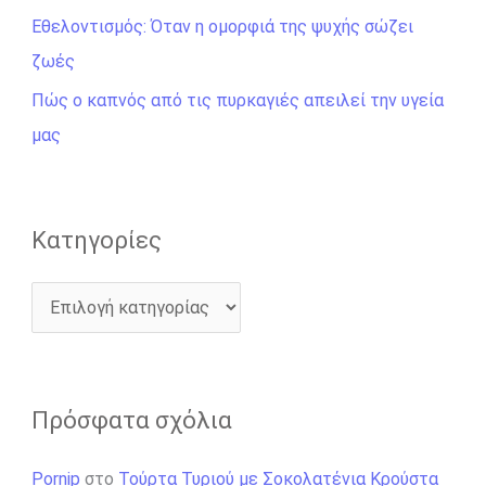
η
Εθελοντισμός: Όταν η ομορφιά της ψυχής σώζει
γ
ζωές
ι
Πώς ο καπνός από τις πυρκαγιές απειλεί την υγεία
α
μας
:
Kατηγορίες
Πρόσφατα σχόλια
Pornip
στο
Τούρτα Τυριού με Σοκολατένια Κρούστα