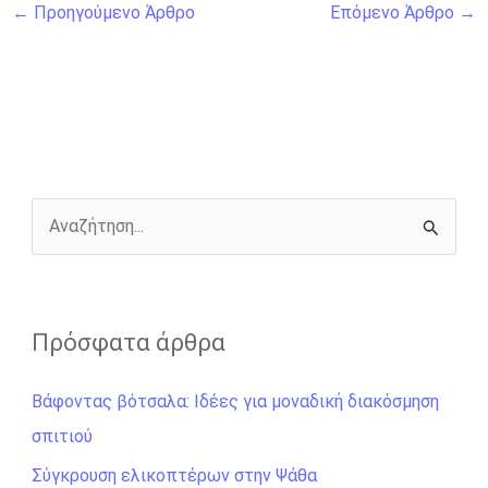
←
Προηγούμενο Άρθρο
Επόμενο Άρθρο
→
c
s
i
b
a
p
a
e
s
t
e
i
y
r
b
e
t
r
l
L
e
o
n
e
i
o
g
r
n
k
e
k
r
Α
ν
α
ζ
Πρόσφατα άρθρα
ή
Βάφοντας βότσαλα: Ιδέες για μοναδική διακόσμηση
τ
σπιτιού
η
σ
Σύγκρουση ελικοπτέρων στην Ψάθα