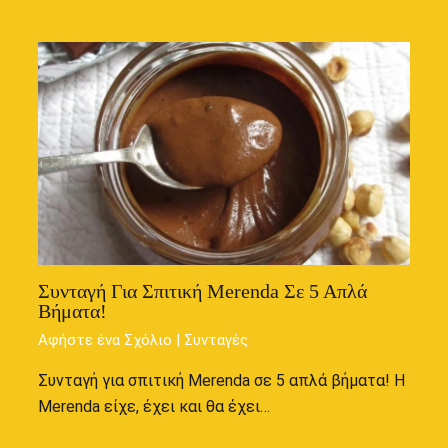
Συνταγή Για Σπιτική Merenda Σε 5 Απλά
Βήματα!
Αφήστε ένα Σχόλιο
|
Συνταγές
Συνταγή για σπιτική Merenda σε 5 απλά βήματα! Η
Merenda είχε, έχει και θα έχει…