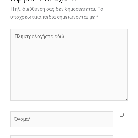
b
e
t
r
l
L
e
Η ηλ. διεύθυνση σας δεν δημοσιεύεται.
Τα
o
n
e
i
υποχρεωτικά πεδία σημειώνονται με
*
o
g
r
n
Πληκτρολογήστε
k
e
k
εδώ..
r
Όνομα*