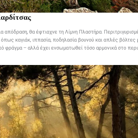
Καρδίτσας
για απόδραση, θα έφτιαχνε τη Λίμνη Πλαστήρα. Περιτριγυρισμ
 όπως καγιάκ, ιππασία, ποδηλασία βουνού και απλές βόλτες 
 από φράγμα – αλλά έχει ενσωματωθεί τόσο αρμονικά στο περ