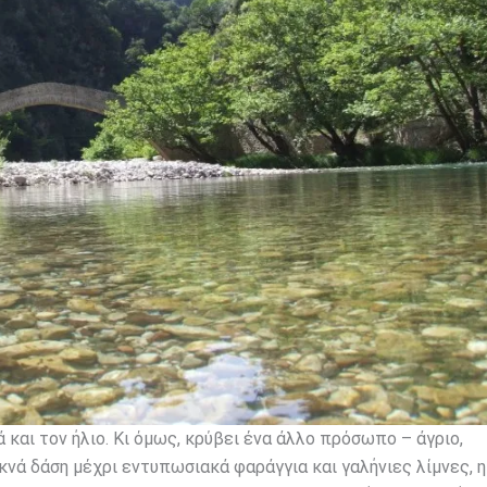
ά και τον ήλιο. Κι όμως, κρύβει ένα άλλο πρόσωπο – άγριο,
κνά δάση μέχρι εντυπωσιακά φαράγγια και γαλήνιες λίμνες, 