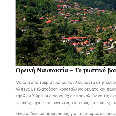
Ορεινή Ναυπακτία – Το μυστικό βο
Μακριά από τουριστικά φώτα αλλά κοντά στην αυθεν
Άλπεις, με ελατοδάση, κρυστάλλινα ρέματα και παρ
την Άνω Χώρα, οι διαδρομές σε προκαλούν να τις α
φυσικές πηγές, και συναντάς τοπικούς κατοίκους πο
Είναι ο ιδανικός προορισμός για πεζοπορία, εξερεύ