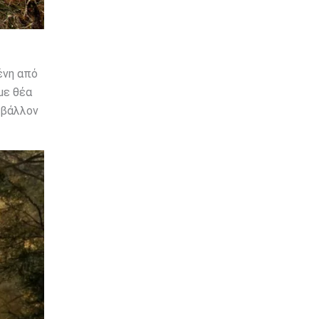
ένη από
με θέα
ιβάλλον