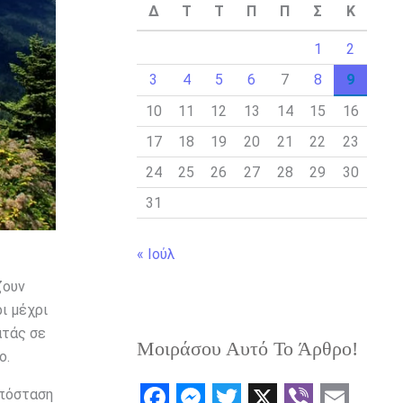
Δ
Τ
Τ
Π
Π
Σ
Κ
1
2
3
4
5
6
7
8
9
10
11
12
13
14
15
16
17
18
19
20
21
22
23
24
25
26
27
28
29
30
31
« Ιούλ
ζουν
ι μέχρι
ατάς σε
Μοιράσου Αυτό Το Άρθρο!
ο.
απόσταση