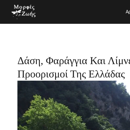
Μετάβαση
στο
Α
περιεχόμενο
Δάση, Φαράγγια Και Λίμνε
Προορισμοί Της Ελλάδας