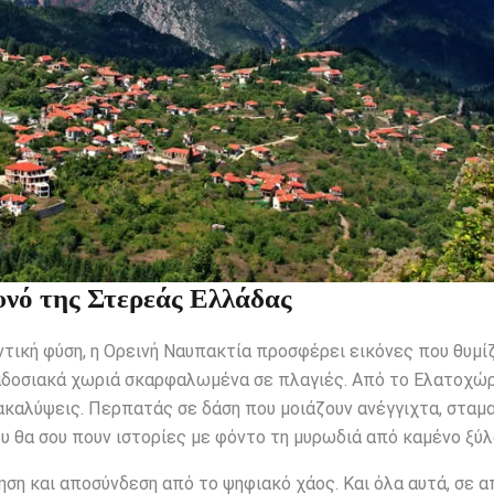
υνό της Στερεάς Ελλάδας
τική φύση, η Ορεινή Ναυπακτία προσφέρει εικόνες που θυμί
αδοσιακά χωριά σκαρφαλωμένα σε πλαγιές. Από το Ελατοχώρ
νακαλύψεις. Περπατάς σε δάση που μοιάζουν ανέγγιχτα, σταμ
υ θα σου πουν ιστορίες με φόντο τη μυρωδιά από καμένο ξύλ
νηση και αποσύνδεση από το ψηφιακό χάος. Και όλα αυτά, σε 