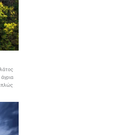
πλάτος
 άγρια
 απλώς