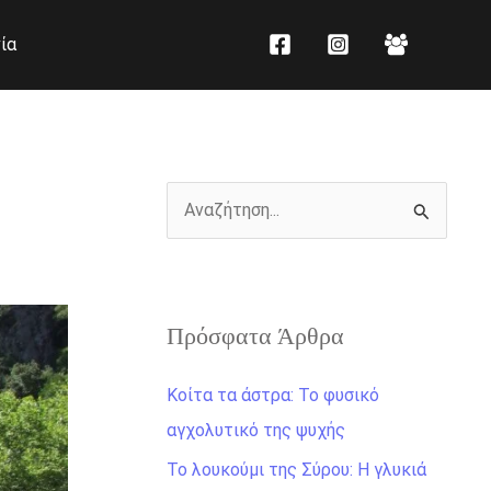
K
Ι
ία
α
σ
τ
τ
η
ο
γ
ρ
ο
ι
Α
ρ
κ
ν
ί
ό
α
ε
ζ
ς
Πρόσφατα Άρθρα
ή
τ
Κοίτα τα άστρα: Το φυσικό
η
αγχολυτικό της ψυχής
σ
Το λουκούμι της Σύρου: Η γλυκιά