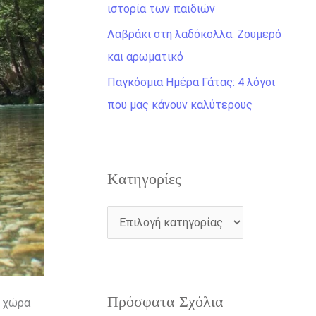
η
ιστορία των παιδιών
γ
Λαβράκι στη λαδόκολλα: Ζουμερό
ι
και αρωματικό
α
Παγκόσμια Ημέρα Γάτας: 4 λόγοι
:
που μας κάνουν καλύτερους
Kατηγορίες
Πρόσφατα Σχόλια
η χώρα