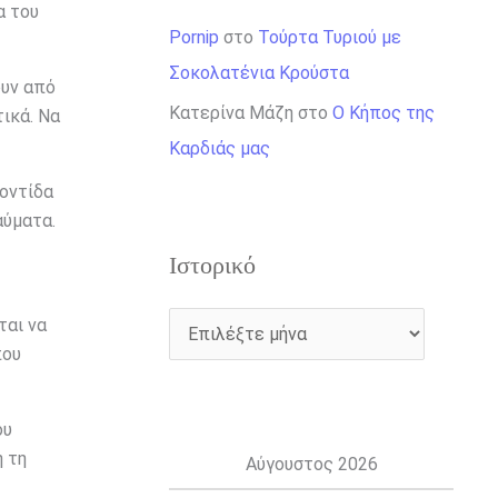
α του
Pornip
στο
Τούρτα Τυριού με
Σοκολατένια Κρούστα
ουν από
Κατερίνα Μάζη
στο
Ο Κήπος της
ικά. Να
Καρδιάς μας
ροντίδα
αύματα.
Ιστορικό
ται να
που
ου
ή τη
Αύγουστος 2026