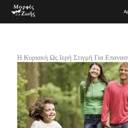
Μετάβαση
στο
Α
περιεχόμενο
Η Κυριακή Ως Ιερή Στιγμή Για Επανα