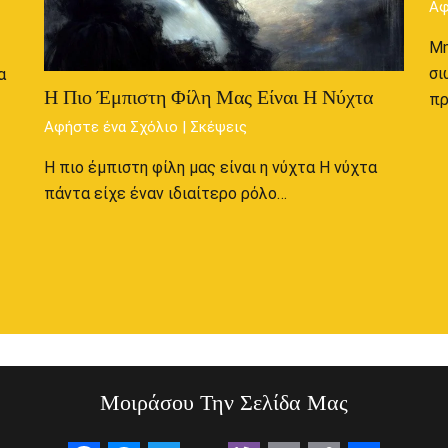
Αφ
Μη
σι
α
Η Πιο Έμπιστη Φίλη Μας Είναι Η Νύχτα
π
Αφήστε ένα Σχόλιο
|
Σκέψεις
Η πιο έμπιστη φίλη μας είναι η νύχτα Η νύχτα
πάντα είχε έναν ιδιαίτερο ρόλο…
Μοιράσου Την Σελίδα Μας