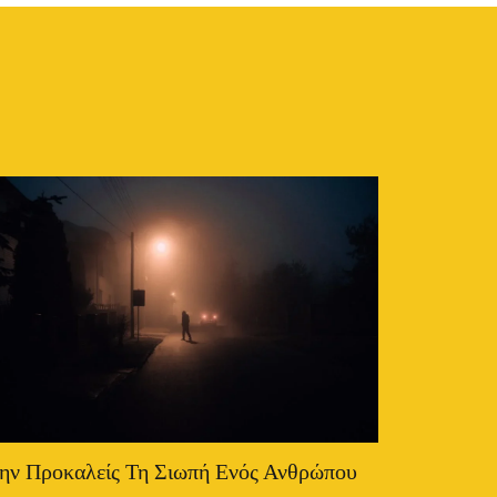
ην Προκαλείς Τη Σιωπή Ενός Ανθρώπου