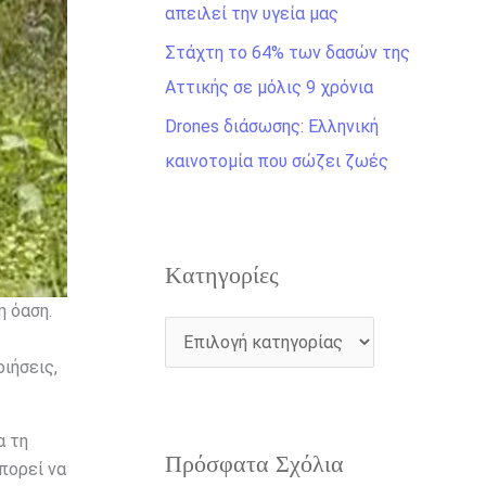
η
απειλεί την υγεία μας
γ
Στάχτη το 64% των δασών της
ι
Αττικής σε μόλις 9 χρόνια
α
Drones διάσωσης: Ελληνική
:
καινοτομία που σώζει ζωές
Kατηγορίες
η όαση.
ιήσεις,
α τη
Πρόσφατα Σχόλια
ορεί να