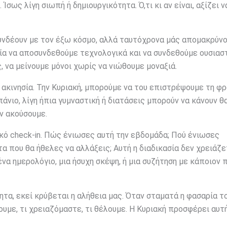
Ίσως λίγη σιωπή ή δημιουργικότητα. Ό,τι κι αν είναι, αξίζει ν
ς συνδέουν με τον έξω κόσμο, αλλά ταυτόχρονα μάς απομακρύν
ία να αποσυνδεθούμε τεχνολογικά και να συνδεθούμε ουσιαστ
, να μείνουμε μόνοι χωρίς να νιώθουμε μοναξιά.
ακινησία. Την Κυριακή, μπορούμε να του επιστρέψουμε τη φ
άνιο, λίγη ήπια γυμναστική ή διατάσεις μπορούν να κάνουν θ
ν ακούσουμε.
κό check-in. Πώς ένιωσες αυτή την εβδομάδα; Πού ένιωσες
 που θα ήθελες να αλλάξεις; Αυτή η διαδικασία δεν χρειάζε
ένα ημερολόγιο, μια ήσυχη σκέψη, ή μια συζήτηση με κάποιον 
τα, εκεί κρύβεται η αλήθεια μας. Όταν σταματά η φασαρία τ
υμε, τι χρειαζόμαστε, τι θέλουμε. Η Κυριακή προσφέρει αυτ