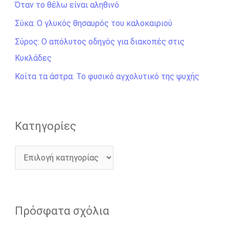
Όταν το θέλω είναι αληθινό
τ
η
Σύκα: Ο γλυκός θησαυρός του καλοκαιριού
σ
Σύρος: Ο απόλυτος οδηγός για διακοπές στις
η
Κυκλάδες
γ
Κοίτα τα άστρα: Το φυσικό αγχολυτικό της ψυχής
ι
α
:
Kατηγορίες
Πρόσφατα σχόλια