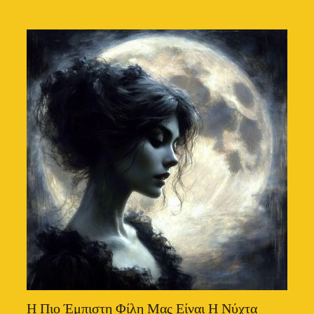
Η Πιο Έμπιστη Φίλη Μας Είναι Η Νύχτα