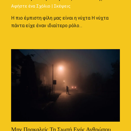
Αφήστε ένα Σχόλιο
|
Σκέψεις
Η πιο έμπιστη φίλη μας είναι η νύχτα Η νύχτα
πάντα είχε έναν ιδιαίτερο ρόλο…
Μην Προκαλείς Τη Σιωπή Ενός Ανθρώπου