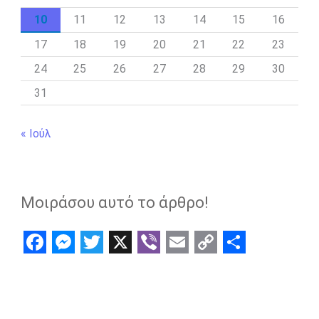
10
11
12
13
14
15
16
17
18
19
20
21
22
23
24
25
26
27
28
29
30
31
« Ιούλ
Μοιράσου αυτό το άρθρο!
F
M
T
X
V
E
C
S
a
e
w
i
m
o
h
c
s
i
b
a
p
a