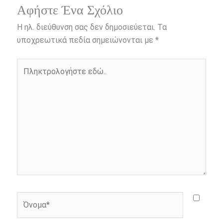
e
s
t
e
i
y
r
Αφήστε Ένα Σχόλιο
b
e
t
r
l
L
e
Η ηλ. διεύθυνση σας δεν δημοσιεύεται.
Τα
o
n
e
i
υποχρεωτικά πεδία σημειώνονται με
*
o
g
r
n
Πληκτρολογήστε
k
e
k
εδώ..
r
Όνομα*