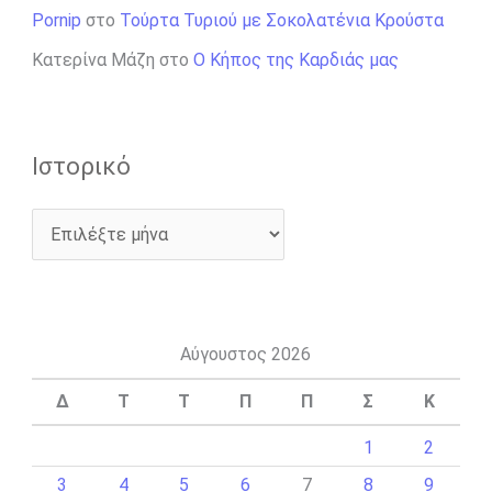
Pornip
στο
Τούρτα Τυριού με Σοκολατένια Κρούστα
Κατερίνα Μάζη
στο
Ο Κήπος της Καρδιάς μας
Ιστορικό
Αύγουστος 2026
Δ
Τ
Τ
Π
Π
Σ
Κ
1
2
3
4
5
6
7
8
9